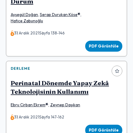
Durum
*
Ayşegül Doğan
,
Serap Durukan Köse
,
Hatice Zabunoğlu
31 Aralık 2021
Sayfa 138-146
PDF Görüntüle
DERLEME
Perinatal Dönemde Yapay Zekâ
Teknolojisinin Kullanımı
*
Ebru Cirban Ekrem
,
Zeynep Daşıkan
31 Aralık 2021
Sayfa 147-162
PDF Görüntüle