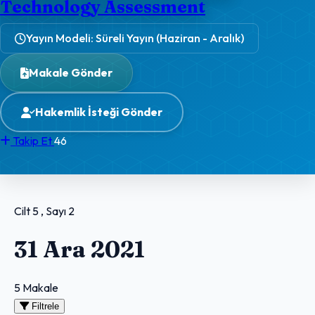
Technology Assessment
Yayın Modeli: Süreli Yayın (Haziran - Aralık)
Makale Gönder
Hakemlik İsteği Gönder
Takip Et
46
Cilt 5 , Sayı 2
31 Ara 2021
5 Makale
Filtrele