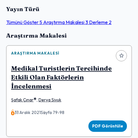
Yayın Türü
Tümünü Göster
5
Araştırma Makalesi
3
Derleme
2
Makaleler
Araştırma Makalesi
ARAŞTIRMA MAKALESI
Medikal Turistlerin Tercihinde
Etkili Olan Faktörlerin
İncelenmesi
*
Şafak Çınar
,
Derya Sivuk
31 Aralık 2021
Sayfa 79-98
PDF Görüntüle