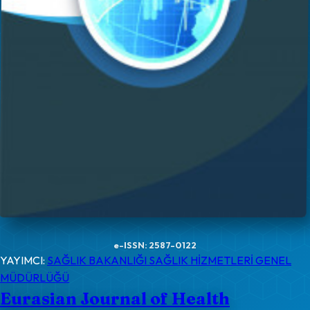
e-ISSN: 2587-0122
YAYIMCI:
SAĞLIK BAKANLIĞI SAĞLIK HİZMETLERİ GENEL
MÜDÜRLÜĞÜ
Eurasian Journal of Health