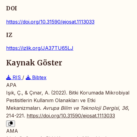
DOI
https://doi.org/10.31590/ejosat.1113033
IZ
https://izlik.org/JA37TU65LJ
Kaynak Göster
RIS
/
Bibtex
APA
Işık, Ç., & Çınar, A. (2022). Bitki Korumada Mikrobiyal
Pestisitlerin Kullanım Olanakları ve Etki
Mekanizmaları.
Avrupa Bilim ve Teknoloji Dergisi
,
36
,
214-221.
https://doi.org/10.31590/ejosat.1113033
AMA