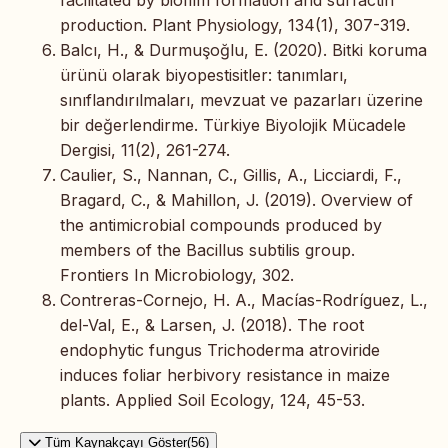
production. Plant Physiology, 134(1), 307-319.
Balcı, H., & Durmuşoğlu, E. (2020). Bitki koruma
ürünü olarak biyopestisitler: tanımları,
sınıflandırılmaları, mevzuat ve pazarları üzerine
bir değerlendirme. Türkiye Biyolojik Mücadele
Dergisi, 11(2), 261-274.
Caulier, S., Nannan, C., Gillis, A., Licciardi, F.,
Bragard, C., & Mahillon, J. (2019). Overview of
the antimicrobial compounds produced by
members of the Bacillus subtilis group.
Frontiers In Microbiology, 302.
Contreras-Cornejo, H. A., Macías-Rodríguez, L.,
del-Val, E., & Larsen, J. (2018). The root
endophytic fungus Trichoderma atroviride
induces foliar herbivory resistance in maize
plants. Applied Soil Ecology, 124, 45-53.
Tüm Kaynakçayı Göster(56)