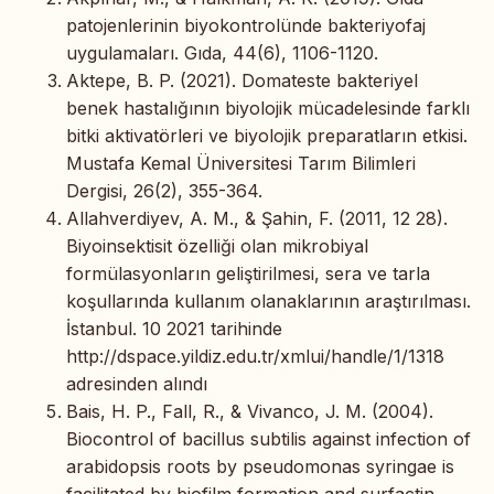
patojenlerinin biyokontrolünde bakteriyofaj
uygulamaları. Gıda, 44(6), 1106-1120.
Aktepe, B. P. (2021). Domateste bakteriyel
benek hastalığının biyolojik mücadelesinde farklı
bitki aktivatörleri ve biyolojik preparatların etkisi.
Mustafa Kemal Üniversitesi Tarım Bilimleri
Dergisi, 26(2), 355-364.
Allahverdiyev, A. M., & Şahin, F. (2011, 12 28).
Biyoinsektisit özelliği olan mikrobiyal
formülasyonların geliştirilmesi, sera ve tarla
koşullarında kullanım olanaklarının araştırılması.
İstanbul. 10 2021 tarihinde
http://dspace.yildiz.edu.tr/xmlui/handle/1/1318
adresinden alındı
Bais, H. P., Fall, R., & Vivanco, J. M. (2004).
Biocontrol of bacillus subtilis against infection of
arabidopsis roots by pseudomonas syringae is
facilitated by biofilm formation and surfactin