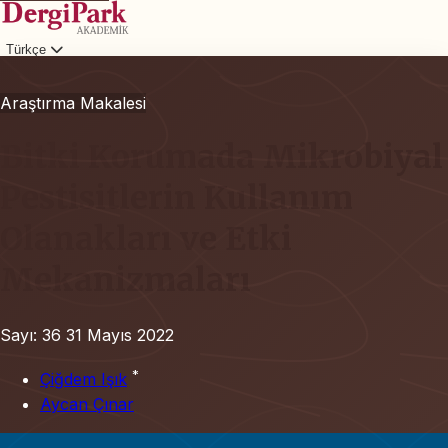
Türkçe
Giriş
Araştırma Makalesi
Bitki Korumada Mikrobiyal
Pestisitlerin Kullanım
Olanakları ve Etki
Mekanizmaları
Sayı: 36
31 Mayıs 2022
*
Çiğdem Işık
Aycan Çınar