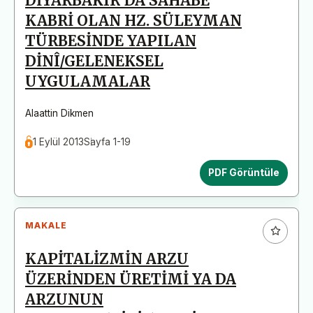
DİYARBAKIR'DA SAHABE
KABRİ OLAN HZ. SÜLEYMAN
TÜRBESİNDE YAPILAN
DİNÎ/GELENEKSEL
UYGULAMALAR
Alaattin Dikmen
1 Eylül 2013
Sayfa 1-19
PDF Görüntüle
MAKALE
KAPİTALİZMİN ARZU
ÜZERİNDEN ÜRETİMİ YA DA
ARZUNUN