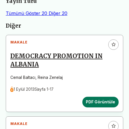
Yayın Türü
Tümünü Göster
20
Diğer
20
Makaleler
Diğer
MAKALE
DEMOCRACY PROMOTION IN
ALBANIA
Cemal Baltacı
,
Reina Zenelaj
1 Eylül 2013
Sayfa 1-17
PDF Görüntüle
MAKALE