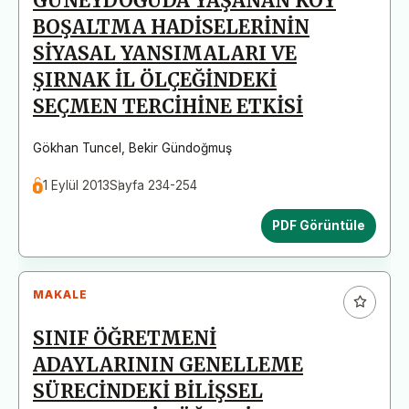
GÜNEYDOĞUDA YAŞANAN KÖY
BOŞALTMA HADİSELERİNİN
SİYASAL YANSIMALARI VE
ŞIRNAK İL ÖLÇEĞİNDEKİ
SEÇMEN TERCİHİNE ETKİSİ
Gökhan Tuncel
,
Bekir Gündoğmuş
1 Eylül 2013
Sayfa 234-254
PDF Görüntüle
MAKALE
SINIF ÖĞRETMENİ
ADAYLARININ GENELLEME
SÜRECİNDEKİ BİLİŞSEL