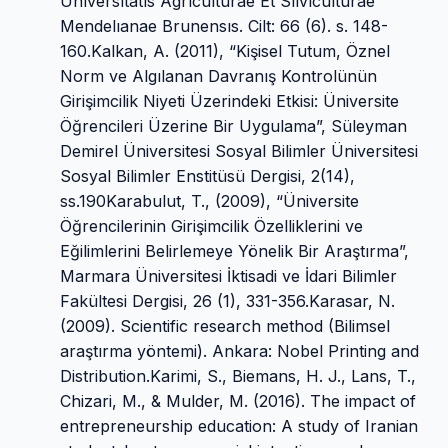
Unıversıtatıs Agrıculturae Et Sılvıculturae
Mendelıanae Brunensıs. Cilt: 66 (6). s. 148-
160.Kalkan, A. (2011), “Kişisel Tutum, Öznel
Norm ve Algılanan Davranış Kontrolünün
Girişimcilik Niyeti Üzerindeki Etkisi: Üniversite
Öğrencileri Üzerine Bir Uygulama”, Süleyman
Demirel Üniversitesi Sosyal Bilimler Üniversitesi
Sosyal Bilimler Enstitüsü Dergisi, 2(14),
ss.190Karabulut, T., (2009), “Üniversite
Öğrencilerinin Girişimcilik Özelliklerini ve
Eğilimlerini Belirlemeye Yönelik Bir Araştırma”,
Marmara Üniversitesi İktisadi ve İdari Bilimler
Fakültesi Dergisi, 26 (1), 331-356.Karasar, N.
(2009). Scientific research method (Bilimsel
araştırma yöntemi). Ankara: Nobel Printing and
Distribution.Karimi, S., Biemans, H. J., Lans, T.,
Chizari, M., & Mulder, M. (2016). The impact of
entrepreneurship education: A study of Iranian