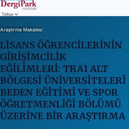
Türkçe
Giriş
Araştırma Makalesi
LİSANS ÖĞRENCİLERİNİN
GİRİŞİMCİLİK
EĞİLİMLERİ: TRA1 ALT
BÖLGESİ ÜNİVERSİTELERİ
BEDEN EĞİTİMİ VE SPOR
ÖĞRETMENLİĞİ BÖLÜMÜ
ÜZERİNE BİR ARAŞTIRMA