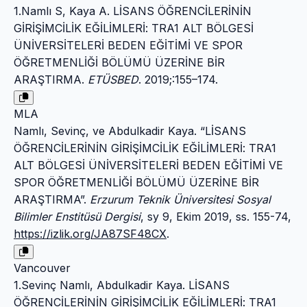
1.Namlı S, Kaya A. LİSANS ÖĞRENCİLERİNİN
GİRİŞİMCİLİK EĞİLİMLERİ: TRA1 ALT BÖLGESİ
ÜNİVERSİTELERİ BEDEN EĞİTİMİ VE SPOR
ÖĞRETMENLİĞİ BÖLÜMÜ ÜZERİNE BİR
ARAŞTIRMA.
ETÜSBED
. 2019;:155–174.
MLA
Namlı, Sevinç, ve Abdulkadir Kaya. “LİSANS
ÖĞRENCİLERİNİN GİRİŞİMCİLİK EĞİLİMLERİ: TRA1
ALT BÖLGESİ ÜNİVERSİTELERİ BEDEN EĞİTİMİ VE
SPOR ÖĞRETMENLİĞİ BÖLÜMÜ ÜZERİNE BİR
ARAŞTIRMA”.
Erzurum Teknik Üniversitesi Sosyal
Bilimler Enstitüsü Dergisi
, sy 9, Ekim 2019, ss. 155-74,
https://izlik.org/JA87SF48CX
.
Vancouver
1.Sevinç Namlı, Abdulkadir Kaya. LİSANS
ÖĞRENCİLERİNİN GİRİŞİMCİLİK EĞİLİMLERİ: TRA1