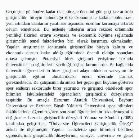
Geçmişten günümüze kadar olan süreçte önemini gün geçtikçe arttıran
girişimcilik, bireyin bulunduğu ülke ekonomisine katkıda bulunması,
yeni istihdam alanlarını yaratması açısından önemini korumaya artarak
devam etmektedir. Bu nedenle ülkelerin artan rekabet ortamında
yenilikçi fikirleri ortaya koymada ve ekonomik büyüme sağlamada
girişimcilik temel faktörlerden biri olarak karşımıza çıkmaktadır.
Yapılan araştırmalar sonucunda girişimcilikte bireyin kalıtım ve
ekonomik durum kadar aldığı eğitiminde önemli olduğu sonuçları
ortaya çıkmıştır. Potansiyel birer girişimci yetiştirme bazında
üniversiteler bu eğitimlerin verildiği başlıca kurumlardır. Bu bağlamda
üniversite öğrencilerinin birer girişimci adayı oldukları varsayımı ile
girişimcilik eğitimi almalarındaki önem üzerinde durmak
gerekmektedir. Bu çalışmanın da amacı her geçen gün büyüme gösteren
spor endüstri sektöründe birer yatırımcı ve girişimci olabilecek spor
bilimleri fakültelerindeki öğrencilerin girişimcilik düzeylerinin
tespitidir. Bu amaçla Erzurum Atatürk Üniversitesi, Bayburt
Üniversitesi ve Erzincan Binali Yıldırım Üniversitesi spor bilimleri
fakültelerinde öğrenim gören son sınıf öğrencilerinin bazı demografik
değişkenler bazında girişimcilik düzeyleri Yılmaz ve Sümbül (2009)
tarafından geliştirilen “Üniversite Öğrencileri Girişimcilik Ölçeği”
anketi ile ölçülmüştür. Yapılan analizlerde spor bilimleri fakültesi
öğrencilerinin girişimcilik düzeylerinin cinsiyet, üniversite ve genel