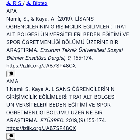
RIS
/
Bibtex
APA
Namlı, S., & Kaya, A. (2019). LİSANS
ÖĞRENCİLERİNİN GİRİŞİMCİLİK EĞİLİMLERİ: TRA1
ALT BÖLGESİ ÜNİVERSİTELERİ BEDEN EĞİTİMİ VE
SPOR ÖĞRETMENLİĞİ BÖLÜMÜ ÜZERİNE BİR
ARAŞTIRMA.
Erzurum Teknik Üniversitesi Sosyal
Bilimler Enstitüsü Dergisi
,
9
, 155-174.
https://izlik.org/JA87SF48CX
AMA
1.Namlı S, Kaya A. LİSANS ÖĞRENCİLERİNİN
GİRİŞİMCİLİK EĞİLİMLERİ: TRA1 ALT BÖLGESİ
ÜNİVERSİTELERİ BEDEN EĞİTİMİ VE SPOR
ÖĞRETMENLİĞİ BÖLÜMÜ ÜZERİNE BİR
ARAŞTIRMA.
ETÜSBED
. 2019;(9):155-174.
https://izlik.org/JA87SF48CX