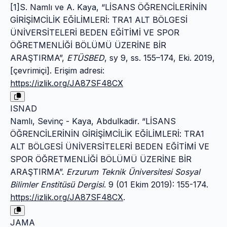
[1]S. Namlı ve A. Kaya, “LİSANS ÖĞRENCİLERİNİN
GİRİŞİMCİLİK EĞİLİMLERİ: TRA1 ALT BÖLGESİ
ÜNİVERSİTELERİ BEDEN EĞİTİMİ VE SPOR
ÖĞRETMENLİĞİ BÖLÜMÜ ÜZERİNE BİR
ARAŞTIRMA”,
ETÜSBED
, sy 9, ss. 155–174, Eki. 2019,
[çevrimiçi]. Erişim adresi:
https://izlik.org/JA87SF48CX
ISNAD
Namlı, Sevinç - Kaya, Abdulkadir. “LİSANS
ÖĞRENCİLERİNİN GİRİŞİMCİLİK EĞİLİMLERİ: TRA1
ALT BÖLGESİ ÜNİVERSİTELERİ BEDEN EĞİTİMİ VE
SPOR ÖĞRETMENLİĞİ BÖLÜMÜ ÜZERİNE BİR
ARAŞTIRMA”.
Erzurum Teknik Üniversitesi Sosyal
Bilimler Enstitüsü Dergisi
. 9 (01 Ekim 2019): 155-174.
https://izlik.org/JA87SF48CX
.
JAMA