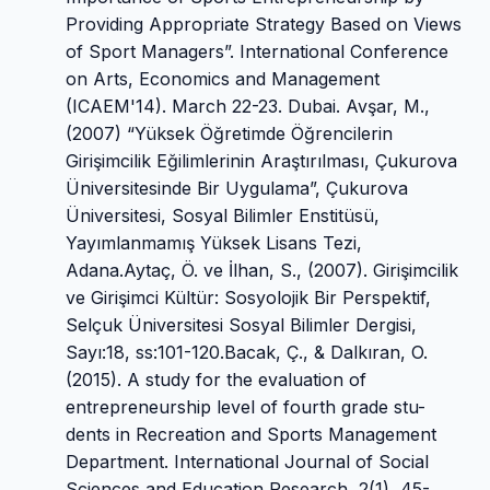
Providing Appropriate Strategy Based on Views
of Sport Managers”. International Conference
on Arts, Economics and Management
(ICAEM'14). March 22-23. Dubai. Avşar, M.,
(2007) “Yüksek Öğretimde Öğrencilerin
Girişimcilik Eğilimlerinin Araştırılması, Çukurova
Üniversitesinde Bir Uygulama”, Çukurova
Üniversitesi, Sosyal Bilimler Enstitüsü,
Yayımlanmamış Yüksek Lisans Tezi,
Adana.Aytaç, Ö. ve İlhan, S., (2007). Girişimcilik
ve Girişimci Kültür: Sosyolojik Bir Perspektif,
Selçuk Üniversitesi Sosyal Bilimler Dergisi,
Sayı:18, ss:101-120.Bacak, Ç., & Dalkıran, O.
(2015). A study for the evaluation of
entrepreneurship level of fourth grade stu-
dents in Recreation and Sports Management
Department. International Journal of Social
Sciences and Education Research, 2(1), 45-