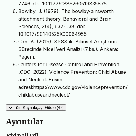
7746.
doi: 10.1177/0886260519835875
Bowlby, J. (1979). The bowlby-ainsworth
attachment theory. Behavioral and Brain
Sciences, 2(4), 637-638.
doi:
10.1017/S0140525X00064955
Can, A. (2019). SPSS ile Bilimsel Araştırma
Sürecinde Nicel Veri Analizi (7.bs.). Ankara:
Pegem.
Centers for Disease Control and Prevention.
(CDC, 2022). Violence Prevention: Child Abuse
and Neglect. Erişim
adresi:https://www.cdc.gov/violenceprevention/
childabuseandneglect/
Tüm Kaynakçayı Göster(47)
Ayrıntılar
Birincil Dil