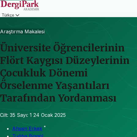
Türkçe
Giriş
Araştırma Makalesi
Üniversite Öğrencilerinin
Flört Kaygısı Düzeylerinin
Çocukluk Dönemi
Örselenme Yaşantıları
Tarafından Yordanması
Cilt: 35
Sayı: 1
24 Ocak 2025
*
Ahsen Erkek
Tuğba Bingöl