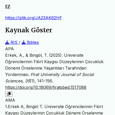
IZ
https://izlik.org/JA23AK62HF
Kaynak Göster
RIS
/
Bibtex
APA
Erkek, A., & Bingöl, T. (2025). Üniversite
Öğrencilerinin Flört Kaygısı Düzeylerinin Çocukluk
Dönemi Örselenme Yaşantıları Tarafından
Yordanması.
Firat University Journal of Social
Sciences
,
35
(1), 141-156.
https://doi.org/10.18069/firatsbed.1517088
AMA
1.Erkek A, Bingöl T. Üniversite Öğrencilerinin Flört
Kaygısı Düzeylerinin Çocukluk Dönemi Örselenme