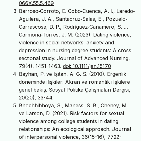
066X.55.5.469
Barroso‐Corroto, E. Cobo‐Cuenca, A. I., Laredo‐
Aguilera, J. A., Santacruz‐Salas, E., Pozuelo‐
Carrascosa, D. P., Rodríguez‐Cañamero, S. …
Carmona‐Torres, J. M. (2023). Dating violence,
violence in social networks, anxiety and
depression in nursing degree students: A cross‐
sectional study. Journal of Advanced Nursing,
79(4), 1451-1463.
doi: 10.1111/jan.15170
Bayhan, P. ve Işıtan, A. G. S. (2010). Ergenlik
döneminde ilişkiler: Akran ve romantik ilişkilere
genel bakış. Sosyal Politika Çalışmaları Dergisi,
20(20), 33-44.
Bhochhibhoya, S., Maness, S. B., Cheney, M.
ve Larson, D. (2021). Risk factors for sexual
violence among college students in dating
relationships: An ecological approach. Journal
of interpersonal violence, 36(15-16), 7722-