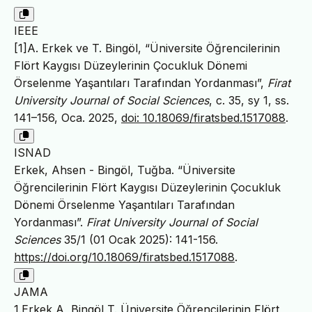
IEEE
[1]A. Erkek ve T. Bingöl, “Üniversite Öğrencilerinin
Flört Kaygısı Düzeylerinin Çocukluk Dönemi
Örselenme Yaşantıları Tarafından Yordanması”,
Firat
University Journal of Social Sciences
, c. 35, sy 1, ss.
141–156, Oca. 2025,
doi: 10.18069/firatsbed.1517088
.
ISNAD
Erkek, Ahsen - Bingöl, Tuğba. “Üniversite
Öğrencilerinin Flört Kaygısı Düzeylerinin Çocukluk
Dönemi Örselenme Yaşantıları Tarafından
Yordanması”.
Firat University Journal of Social
Sciences
35/1 (01 Ocak 2025): 141-156.
https://doi.org/10.18069/firatsbed.1517088
.
JAMA
1.Erkek A, Bingöl T. Üniversite Öğrencilerinin Flört