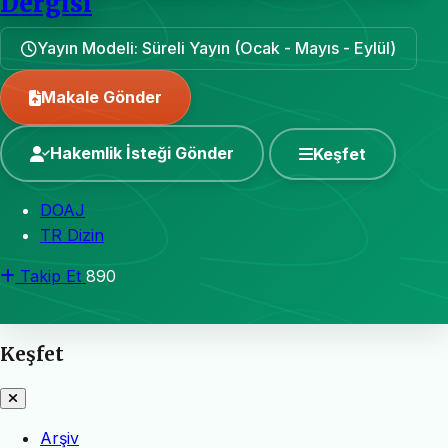
Dergisi
Yayın Modeli: Süreli Yayın (Ocak - Mayıs - Eylül)
Makale Gönder
Hakemlik İsteği Gönder
Keşfet
DOAJ
TR Dizin
Takip Et
890
Keşfet
Arşiv