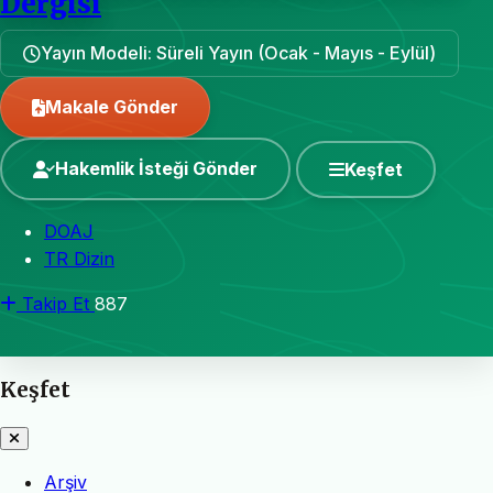
Dergisi
Yayın Modeli: Süreli Yayın (Ocak - Mayıs - Eylül)
Makale Gönder
Hakemlik İsteği Gönder
Keşfet
DOAJ
TR Dizin
Takip Et
887
Keşfet
Arşiv