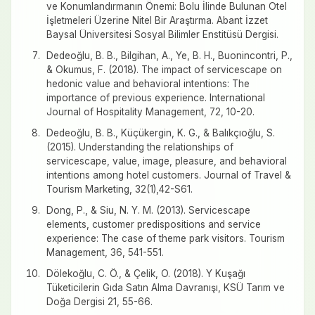
ve Konumlandırmanın Önemi: Bolu İlinde Bulunan Otel
İşletmeleri Üzerine Nitel Bir Araştırma. Abant İzzet
Baysal Üniversitesi Sosyal Bilimler Enstitüsü Dergisi.
Dedeoğlu, B. B., Bilgihan, A., Ye, B. H., Buonincontri, P.,
& Okumus, F. (2018). The impact of servicescape on
hedonic value and behavioral intentions: The
importance of previous experience. International
Journal of Hospitality Management, 72, 10-20.
Dedeoğlu, B. B., Küçükergin, K. G., & Balıkçıoğlu, S.
(2015). Understanding the relationships of
servicescape, value, image, pleasure, and behavioral
intentions among hotel customers. Journal of Travel &
Tourism Marketing, 32(1),42-S61.
Dong, P., & Siu, N. Y. M. (2013). Servicescape
elements, customer predispositions and service
experience: The case of theme park visitors. Tourism
Management, 36, 541-551.
Dölekoğlu, C. Ö., & Çelik, O. (2018). Y Kuşağı
Tüketicilerin Gıda Satın Alma Davranışı, KSÜ Tarım ve
Doğa Dergisi 21, 55-66.