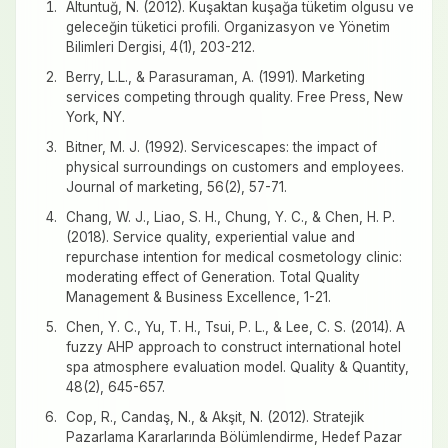
Altuntuğ, N. (2012). Kuşaktan kuşağa tüketim olgusu ve
geleceğin tüketici profili. Organizasyon ve Yönetim
Bilimleri Dergisi, 4(1), 203-212.
Berry, L.L., & Parasuraman, A. (1991). Marketing
services competing through quality. Free Press, New
York, NY.
Bitner, M. J. (1992). Servicescapes: the impact of
physical surroundings on customers and employees.
Journal of marketing, 56(2), 57-71.
Chang, W. J., Liao, S. H., Chung, Y. C., & Chen, H. P.
(2018). Service quality, experiential value and
repurchase intention for medical cosmetology clinic:
moderating effect of Generation. Total Quality
Management & Business Excellence, 1-21.
Chen, Y. C., Yu, T. H., Tsui, P. L., & Lee, C. S. (2014). A
fuzzy AHP approach to construct international hotel
spa atmosphere evaluation model. Quality & Quantity,
48(2), 645-657.
Cop, R., Candaş, N., & Akşit, N. (2012). Stratejik
Pazarlama Kararlarında Bölümlendirme, Hedef Pazar