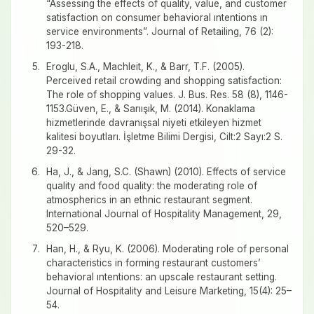
“Assessing the effects of quality, value, and customer
satisfaction on consumer behavioral ıntentions ın
service environments”. Journal of Retailing, 76 (2):
193-218.
Eroglu, S.A., Machleit, K., & Barr, T.F. (2005).
Perceived retail crowding and shopping satisfaction:
The role of shopping values. J. Bus. Res. 58 (8), 1146-
1153.Güven, E., & Sarıışık, M. (2014). Konaklama
hizmetlerinde davranışsal niyeti etkileyen hizmet
kalitesi boyutları. İşletme Bilimi Dergisi, Cilt:2 Sayı:2 S.
29-32.
Ha, J., & Jang, S.C. (Shawn) (2010). Effects of service
quality and food quality: the moderating role of
atmospherics in an ethnic restaurant segment.
International Journal of Hospitality Management, 29,
520–529.
Han, H., & Ryu, K. (2006). Moderating role of personal
characteristics in forming restaurant customers’
behavioral ıntentions: an upscale restaurant setting.
Journal of Hospitality and Leisure Marketing, 15(4): 25–
54.