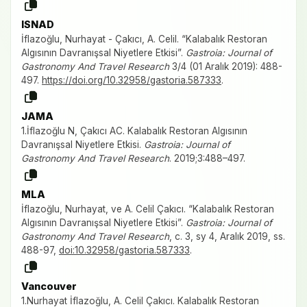
ISNAD
İflazoğlu, Nurhayat - Çakıcı, A. Celil. “Kalabalık Restoran
Algısının Davranışsal Niyetlere Etkisi”.
Gastroia: Journal of
Gastronomy And Travel Research
3/4 (01 Aralık 2019): 488-
497.
https://doi.org/10.32958/gastoria.587333
.
JAMA
1.İflazoğlu N, Çakıcı AC. Kalabalık Restoran Algısının
Davranışsal Niyetlere Etkisi.
Gastroia: Journal of
Gastronomy And Travel Research
. 2019;3:488–497.
MLA
İflazoğlu, Nurhayat, ve A. Celil Çakıcı. “Kalabalık Restoran
Algısının Davranışsal Niyetlere Etkisi”.
Gastroia: Journal of
Gastronomy And Travel Research
, c. 3, sy 4, Aralık 2019, ss.
488-97,
doi:10.32958/gastoria.587333
.
Vancouver
1.Nurhayat İflazoğlu, A. Celil Çakıcı. Kalabalık Restoran