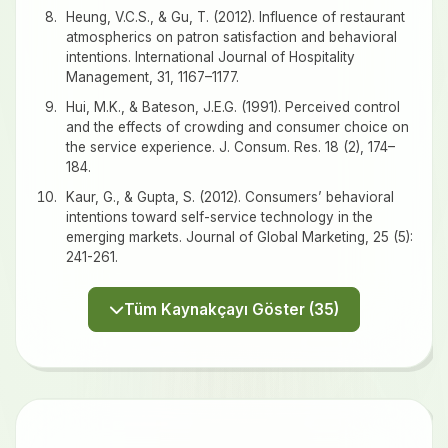
Heung, V.C.S., & Gu, T. (2012). Influence of restaurant
atmospherics on patron satisfaction and behavioral
intentions. International Journal of Hospitality
Management, 31, 1167–1177.
Hui, M.K., & Bateson, J.E.G. (1991). Perceived control
and the effects of crowding and consumer choice on
the service experience. J. Consum. Res. 18 (2), 174–
184.
Kaur, G., & Gupta, S. (2012). Consumers’ behavioral
intentions toward self-service technology in the
emerging markets. Journal of Global Marketing, 25 (5):
241-261.
Tüm Kaynakçayı Göster (35)