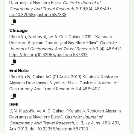
Davranışsal Niyetlere Etkisi.
Gastroia: Journal of
Gastronomy And Travel Research
. 2019;3(4):488-497.
doi:10.32958/gastoria.587333
Chicago
İflazoğlu, Nurhayat, ve A. Celil Çakıcı. 2019. “Kalabalık
Restoran Algısının Davranışsal Niyetlere Etkisi”.
Gastroia:
Journal of Gastronomy And Travel Research
3 (4): 488-97.
https://doi.org/10.32958/gastoria.587333
.
EndNote
İflazoğlu N, Çakıcı AC (01 Aralık 2019) Kalabalık Restoran
Algısının Davranışsal Niyetlere Etkisi. Gastroia: Journal of
Gastronomy And Travel Research 3 4 488–497.
IEEE
[1]N. İflazoğlu ve A. C. Çakıcı, “Kalabalık Restoran Algısının
Davranışsal Niyetlere Etkisi”,
Gastroia: Journal of
Gastronomy And Travel Research
, c. 3, sy 4, ss. 488–497,
Ara. 2019,
doi: 10.32958/gastoria.587333
.