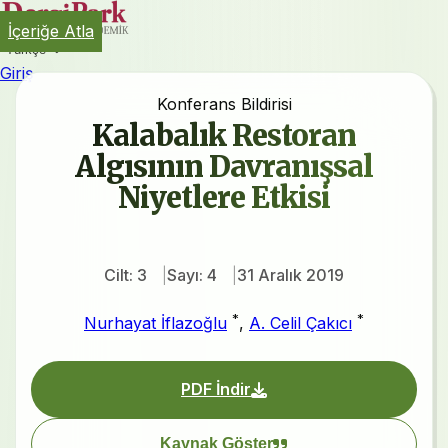
İçeriğe Atla
Türkçe
Giriş
Konferans Bildirisi
Kalabalık Restoran
Algısının Davranışsal
Niyetlere Etkisi
Cilt: 3
Sayı: 4
31 Aralık 2019
*
*
Nurhayat İflazoğlu
,
A. Celil Çakıcı
PDF İndir
Kaynak Göster