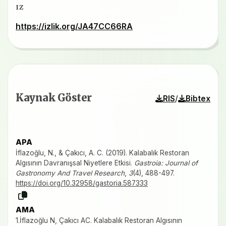
IZ
https://izlik.org/JA47CC66RA
Kaynak Göster
/
RIS
Bibtex
APA
İflazoğlu, N., & Çakıcı, A. C. (2019). Kalabalık Restoran
Algısının Davranışsal Niyetlere Etkisi.
Gastroia: Journal of
Gastronomy And Travel Research
,
3
(4), 488-497.
https://doi.org/10.32958/gastoria.587333
AMA
1.İflazoğlu N, Çakıcı AC. Kalabalık Restoran Algısının