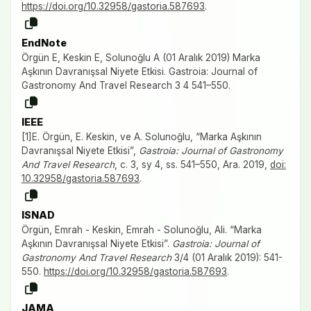
https://doi.org/10.32958/gastoria.587693
.
EndNote
Örgün E, Keskin E, Solunoğlu A (01 Aralık 2019) Marka
Aşkının Davranışsal Niyete Etkisi. Gastroia: Journal of
Gastronomy And Travel Research 3 4 541–550.
IEEE
[1]E. Örgün, E. Keskin, ve A. Solunoğlu, “Marka Aşkının
Davranışsal Niyete Etkisi”,
Gastroia: Journal of Gastronomy
And Travel Research
, c. 3, sy 4, ss. 541–550, Ara. 2019,
doi:
10.32958/gastoria.587693
.
ISNAD
Örgün, Emrah - Keskin, Emrah - Solunoğlu, Ali. “Marka
Aşkının Davranışsal Niyete Etkisi”.
Gastroia: Journal of
Gastronomy And Travel Research
3/4 (01 Aralık 2019): 541-
550.
https://doi.org/10.32958/gastoria.587693
.
JAMA