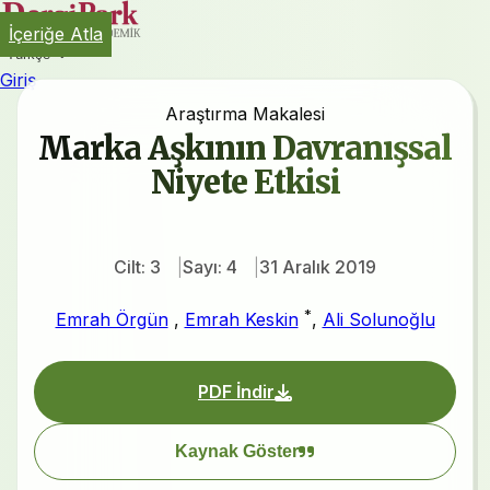
İçeriğe Atla
Türkçe
Giriş
Araştırma Makalesi
Marka Aşkının Davranışsal
Niyete Etkisi
Cilt: 3
Sayı: 4
31 Aralık 2019
*
Emrah Örgün
,
Emrah Keskin
,
Ali Solunoğlu
PDF İndir
Kaynak Göster