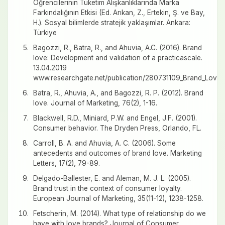
Öğrencilerinin Tüketim Alışkanlıklarında Marka
Farkındalığının Etkisi (Ed. Arıkan, Z., Ertekin, Ş. ve Bay,
H.). Sosyal bilimlerde stratejik yaklaşımlar. Ankara:
Türkiye
Bagozzi, R., Batra, R., and Ahuvia, A.C. (2016). Brand
love: Development and validation of a practicascale.
13.04.2019
www.researchgate.net/publication/280731109_Brand_Love_D
Batra, R., Ahuvia, A., and Bagozzi, R. P. (2012). Brand
love. Journal of Marketing, 76(2), 1-16.
Blackwell, R.D., Miniard, P.W. and Engel, J.F. (2001).
Consumer behavior. The Dryden Press, Orlando, FL.
Carroll, B. A. and Ahuvia, A. C. (2006). Some
antecedents and outcomes of brand love. Marketing
Letters, 17(2), 79-89.
Delgado-Ballester, E. and Aleman, M. J. L. (2005).
Brand trust in the context of consumer loyalty.
European Journal of Marketing, 35(11-12), 1238-1258.
Fetscherin, M. (2014). What type of relationship do we
have with love brands? Journal of Consumer