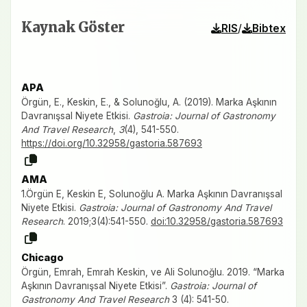
Kaynak Göster
/
RIS
Bibtex
APA
Örgün, E., Keskin, E., & Solunoğlu, A. (2019). Marka Aşkının
Davranışsal Niyete Etkisi.
Gastroia: Journal of Gastronomy
And Travel Research
,
3
(4), 541-550.
https://doi.org/10.32958/gastoria.587693
AMA
1.Örgün E, Keskin E, Solunoğlu A. Marka Aşkının Davranışsal
Niyete Etkisi.
Gastroia: Journal of Gastronomy And Travel
Research
. 2019;3(4):541-550.
doi:10.32958/gastoria.587693
Chicago
Örgün, Emrah, Emrah Keskin, ve Ali Solunoğlu. 2019. “Marka
Aşkının Davranışsal Niyete Etkisi”.
Gastroia: Journal of
Gastronomy And Travel Research
3 (4): 541-50.