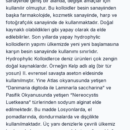
sanayiinde geniş bir alanda, değişik amaçlar için
kullanılır olmuştur. Bu kolloidler besin sanayiinden
başka farmakolojide, kozmetik sanayiinde, harp ve
fotoğrafçılık sanayiinde de kullanmaktadır. Doğal
kaynaklı olabildikleri gibi yapay olarak da elde
edilebilirler. Son yıllarda yapay hydrophylic
kolloidlerin yapımı ülkemizde yeni yeni başlamasına
karşın besin sanayiinde kullanımı sınırlıdır.
Hydrophylic Kolloidlerce deniz ürünleri çok zengin
doğal kaynaklardır. Örneğin Kelp adlı alg (bir tür
yosun) II. evrensel savaşta aseton eldesinde
kullanılmıştır. Yine Atlas okyanusunda yetişen
“Danimaria digitoda ile Laminarla saccharina” ve
Pasifik Okyanusunda yetişen “Nereocystis
Luetkeana” türlerinden sodyum alginat elde
edilmektedir. Bu madde Losyonlarda, el
pomadlarında, dondurmalarda ve dişçilikte
kullanılmaktadır. Üç yanı denizlerle çevrili ülkemiz