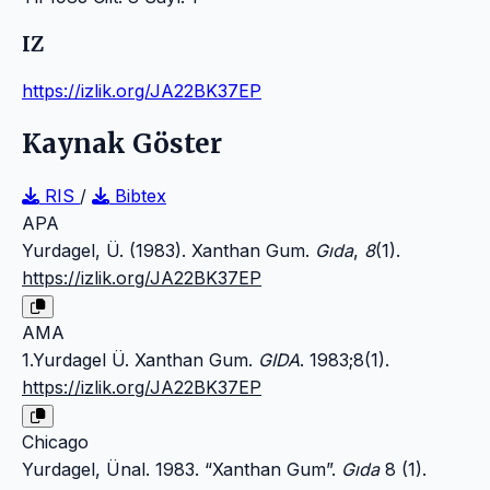
IZ
https://izlik.org/JA22BK37EP
Kaynak Göster
RIS
/
Bibtex
APA
Yurdagel, Ü. (1983). Xanthan Gum.
Gıda
,
8
(1).
https://izlik.org/JA22BK37EP
AMA
1.Yurdagel Ü. Xanthan Gum.
GIDA
. 1983;8(1).
https://izlik.org/JA22BK37EP
Chicago
Yurdagel, Ünal. 1983. “Xanthan Gum”.
Gıda
8 (1).