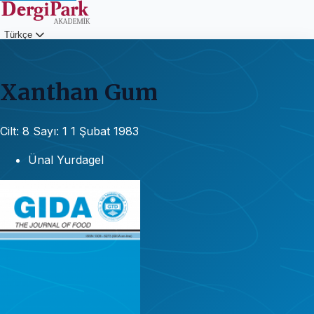
Türkçe
Giriş
Xanthan Gum
Cilt: 8
Sayı: 1
1 Şubat 1983
Ünal Yurdagel