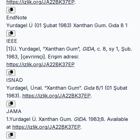
https://izlik.org/JA22BK37EP
.
EndNote
Yurdagel Ü (01 Şubat 1983) Xanthan Gum. Gıda 8 1
IEEE
[1]Ü. Yurdagel, “Xanthan Gum”,
GIDA
, c. 8, sy 1, Şub.
1983, [çevrimiçi]. Erişim adresi:
https://izlik.org/JA22BK37EP
ISNAD
Yurdagel, Ünal. “Xanthan Gum”.
Gıda
8/1 (01 Şubat
1983).
https://izlik.org/JA22BK37EP
.
JAMA
1.Yurdagel Ü. Xanthan Gum.
GIDA
. 1983;8. Available
at
https://izlik.org/JA22BK37EP
.