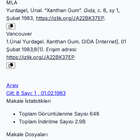
MLA
Yurdagel, Ünal. “Xanthan Gum”.
Gıda
, c. 8, sy 1,
Şubat 1983,
https://izlik.org/JA22BK37EP
.
Vancouver
1.Ünal Yurdagel. Xanthan Gum. GIDA [Internet]. 01
Şubat 1983;8(1). Erişim adresi:
https://izlik.org/JA22BK37EP
Arşiv
Cilt: 8 Sayı: 1 , 01.02.1983
Makale İstatistikleri
Toplam Görüntülenme Sayısı
648
Toplam İndirilme Sayısı
2.9B
Makale Dosyaları