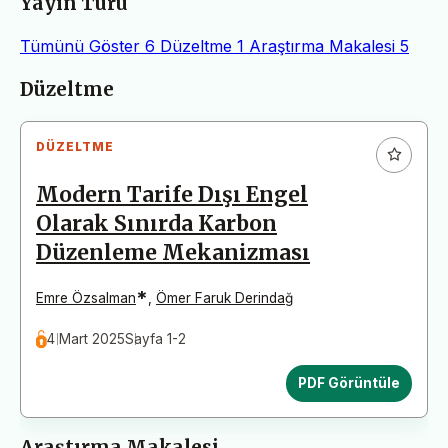
Yayın Türü
Tümünü Göster
6
Düzeltme
1
Araştırma Makalesi
5
Makaleler
Düzeltme
DÜZELTME
Modern Tarife Dışı Engel
Olarak Sınırda Karbon
Düzenleme Mekanizması
*
Emre Özsalman
,
Ömer Faruk Derindağ
4 Mart 2025
Sayfa 1-2
PDF Görüntüle
Araştırma Makalesi