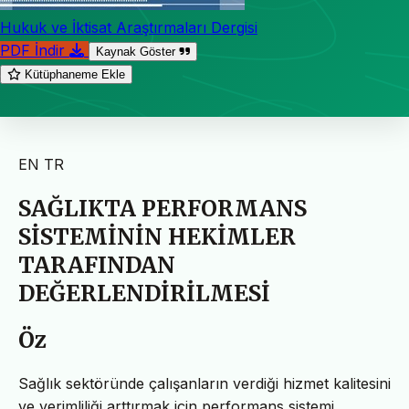
Hukuk ve İktisat Araştırmaları Dergisi
PDF İndir
Kaynak Göster
Kütüphaneme Ekle
EN
TR
SAĞLIKTA PERFORMANS
SİSTEMİNİN HEKİMLER
TARAFINDAN
DEĞERLENDİRİLMESİ
Öz
Sağlık sektöründe çalışanların verdiği hizmet kalitesini
ve verimliliği arttırmak için performans sistemi