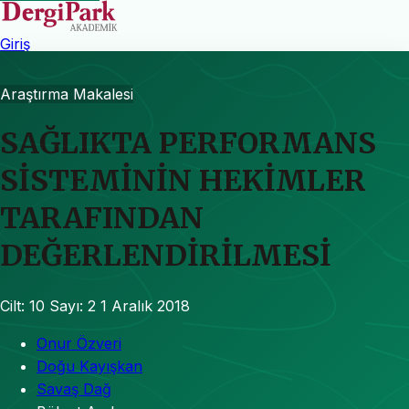
Giriş
Araştırma Makalesi
SAĞLIKTA PERFORMANS
SİSTEMİNİN HEKİMLER
TARAFINDAN
DEĞERLENDİRİLMESİ
Cilt: 10
Sayı: 2
1 Aralık 2018
Onur Özveri
Doğu Kayışkan
Savaş Dağ