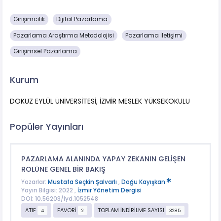
Girişimcilik
Dijital Pazarlama
Pazarlama Araştırma Metodolojisi
Pazarlama İletişimi
Girişimsel Pazarlama
Kurum
DOKUZ EYLÜL ÜNİVERSİTESİ, İZMİR MESLEK YÜKSEKOKULU
Popüler Yayınları
PAZARLAMA ALANINDA YAPAY ZEKANIN GELİŞEN
ROLÜNE GENEL BİR BAKIŞ
Yazarlar:
Mustafa Seçkin Şalvarlı
,
Doğu Kayışkan
Yayın Bilgisi: 2022 ,
İzmir Yönetim Dergisi
DOI: 10.56203/iyd.1052548
ATIF
FAVORİ
TOPLAM İNDİRİLME SAYISI
4
2
3285