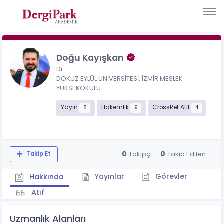
Doğu Kayışkan
Dr.
DOKUZ EYLÜL ÜNİVERSİTESİ, İZMİR MESLEK
YÜKSEKOKULU
Yayın
Hakemlik
CrossRef Atıf
8
9
4
0
0
Takipçi
Takip Edilen
Takip Et
Yayınlar
Görevler
Hakkında
Atıf
Uzmanlık Alanları