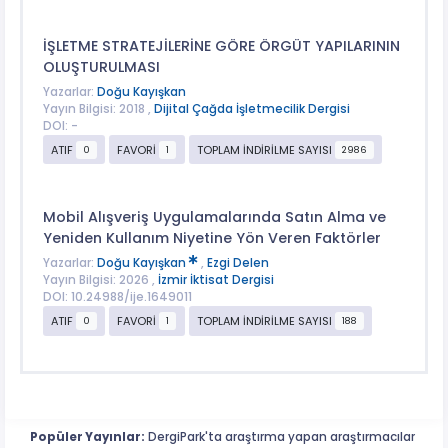
İŞLETME STRATEJİLERİNE GÖRE ÖRGÜT YAPILARININ
OLUŞTURULMASI
Yazarlar:
Doğu Kayışkan
Yayın Bilgisi: 2018 ,
Dijital Çağda İşletmecilik Dergisi
DOI: -
ATIF
FAVORİ
TOPLAM İNDİRİLME SAYISI
0
1
2986
Mobil Alışveriş Uygulamalarında Satın Alma ve
Yeniden Kullanım Niyetine Yön Veren Faktörler
Yazarlar:
Doğu Kayışkan
,
Ezgi Delen
Yayın Bilgisi: 2026 ,
İzmir İktisat Dergisi
DOI: 10.24988/ije.1649011
ATIF
FAVORİ
TOPLAM İNDİRİLME SAYISI
0
1
188
Popüler Yayınlar:
DergiPark'ta araştırma yapan araştırmacılar