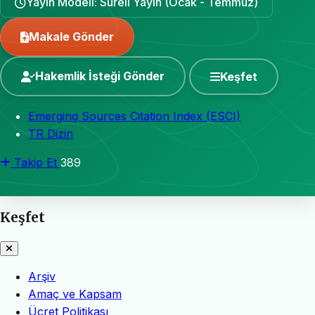
Yayın Modeli: Süreli Yayın (Ocak - Temmuz)
Makale Gönder
Hakemlik İsteği Gönder
Keşfet
Emerging Sources Citation Index (ESCI)
TR Dizin
Takip Et
389
Keşfet
Arşiv
Amaç ve Kapsam
Ücret Politikası