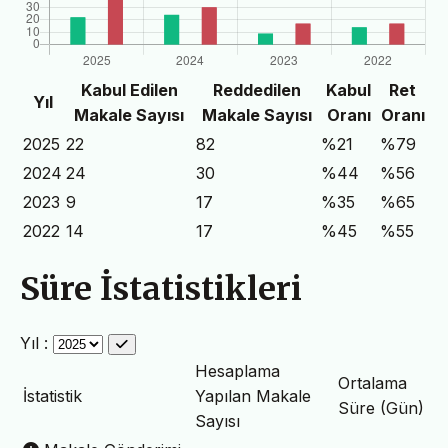
Kabul Edilen
Reddedilen
Kabul
Ret
Yıl
Makale Sayısı
Makale Sayısı
Oranı
Oranı
2025
22
82
%21
%79
2024
24
30
%44
%56
2023
9
17
%35
%65
2022
14
17
%45
%55
Süre İstatistikleri
Yıl :
Hesaplama
Ortalama
İstatistik
Yapılan Makale
Süre (Gün)
Sayısı