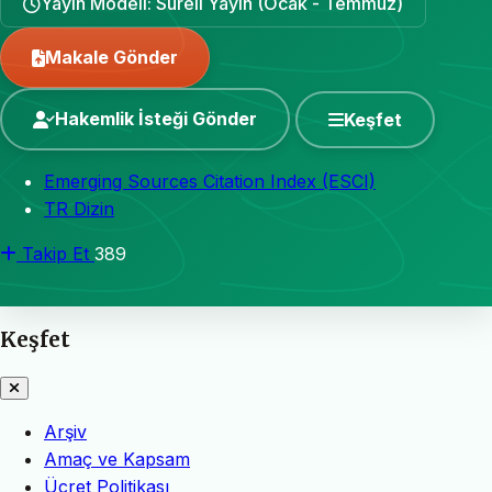
Yayın Modeli: Süreli Yayın (Ocak - Temmuz)
Makale Gönder
Hakemlik İsteği Gönder
Keşfet
Emerging Sources Citation Index (ESCI)
TR Dizin
Takip Et
389
Keşfet
Arşiv
Amaç ve Kapsam
Ücret Politikası