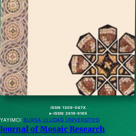
ISSN: 1309-047X
e-ISSN: 2619-9165
YAYIMCI:
BURSA ULUDAĞ ÜNİVERSİTESİ
Journal of Mosaic Research