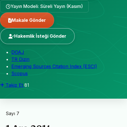
Yayın Modeli: Süreli Yayın (Kasım)
Makale Gönder
Hakemlik İsteği Gönder
DOAJ
TR Dizin
Emerging Sources Citation Index (ESCI)
Scopus
Takip Et
81
Sayı 7