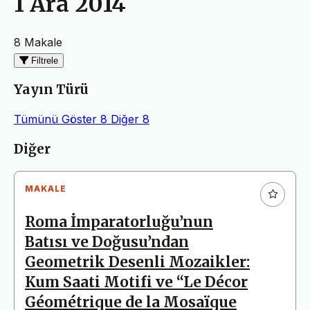
1 Ara 2014
8 Makale
Filtrele
Yayın Türü
Tümünü Göster
8
Diğer
8
Makaleler
Diğer
MAKALE
Roma İmparatorluğu’nun
Batısı ve Doğusu’ndan
Geometrik Desenli Mozaikler:
Kum Saati Motifi ve “Le Décor
Géométrique de la Mosaïque