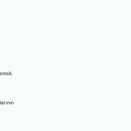
msili.
larının