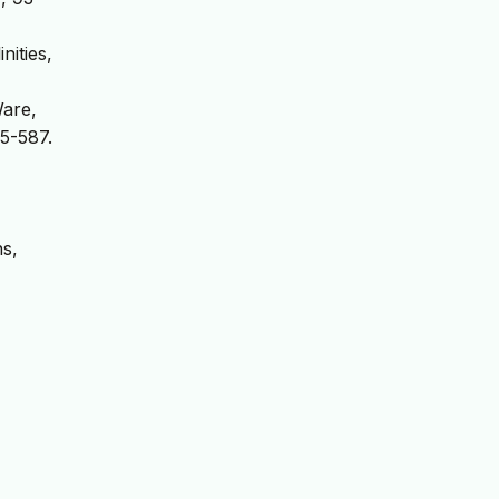
nities,
Ware,
65-587.
ns,