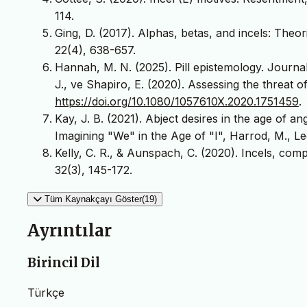
114.
Ging, D. (2017). Alphas, betas, and incels: Theo
22(4), 638-657.
Hannah, M. N. (2025). Pill epistemology. Journal
J., ve Shapiro, E. (2020). Assessing the threat o
https://doi.org/10.1080/1057610X.2020.1751459
.
Kay, J. B. (2021). Abject desires in the age of an
Imagining "We" in the Age of "I", Harrod, M., Le
Kelly, C. R., & Aunspach, C. (2020). Incels, comp
32(3), 145-172.
Tüm Kaynakçayı Göster(19)
Ayrıntılar
Birincil Dil
Türkçe