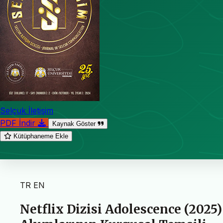
Selçuk İletişim
PDF İndir
Kaynak Göster
Kütüphaneme Ekle
TR
EN
Netflix Dizisi Adolescence (2025)