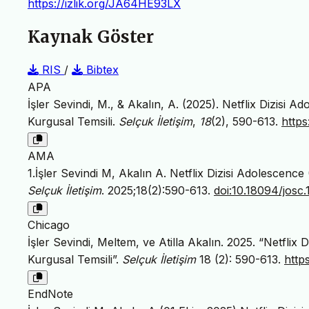
https://izlik.org/JA64HE93LX
Kaynak Göster
RIS
/
Bibtex
APA
İşler Sevindi, M., & Akalın, A. (2025). Netflix Dizisi 
Kurgusal Temsili.
Selçuk İletişim
,
18
(2), 590-613.
https
AMA
1.İşler Sevindi M, Akalın A. Netflix Dizisi Adolescenc
Selçuk İletişim
. 2025;18(2):590-613.
doi:10.18094/josc
Chicago
İşler Sevindi, Meltem, ve Atilla Akalın. 2025. “Netflix
Kurgusal Temsili”.
Selçuk İletişim
18 (2): 590-613.
http
EndNote