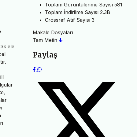
Toplam Görüntülenme Sayısı
581
Toplam İndirilme Sayısı
2.3B
Crossref Atıf Sayısı
3
e
Makale Dosyaları
Tam Metin
rak ele
Paylaş
cel
ır.
ll
lgular
ke,
lar
ı
a
en