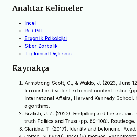
Anahtar Kelimeler
Incel
Red Pill
Ergenlik Psikolojisi
Siber Zorbalık
Toplumsal Dışlanma
Kaynakça
Armstrong-Scott, G., & Waldo, J. (2023, June 1
terrorist and violent extremist content online (
International Affairs, Harvard Kennedy School. 
algorithms.
Bratich, J. Z. (2023). Redpilling and the archaic 
truth Politics and Trust (pp. 89-108). Routledge.
Claridge, T. (2017). Identity and belonging. Acad
Cottee, S. (2020). Incel (E) motives: Resentment