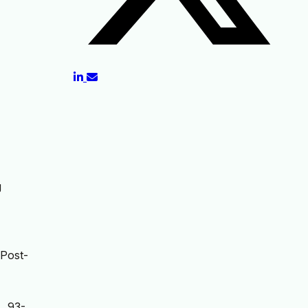
g
 Post-
, 93-