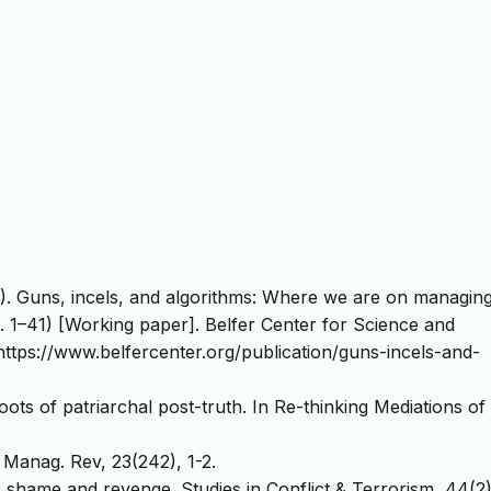
2). Guns, incels, and algorithms: Where we are on managin
pp. 1–41) [Working paper]. Belfer Center for Science and
https://www.belfercenter.org/publication/guns-incels-and-
roots of patriarchal post-truth. In Re-thinking Mediations of
. Manag. Rev, 23(242), 1-2.
, shame and revenge. Studies in Conflict & Terrorism, 44(2)