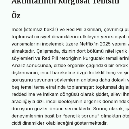
Akımlarının Kurgusal Temsili
Öz
Incel (istemsiz bekâr) ve Red Pill akımları, çevrimiçi 
toplumsal cinsiyet dinamiklerini etkileyen yeni sosyal
yansımalarını incelemek üzere Netflix’in 2025 yapımı A
almaktadır. Çalışmada, dizinin dört bölümü nitel içeri
söylemleri ve Red Pill retoriğinin kurgudaki temsiller
Analiz sonucunda, dizide ergenlik çağındaki bir erkek
dışlanmanın, incel hareketine özgü kolektif hınç ve şid
görüşünü savunan söylemlerin anlatıya daha dolaylı ve 
beş temel tema etrafında toplanmıştır: toplumsal dışla
reddedilme ve intikam döngüsü olarak şiddet, ailevi ih
aracılığıyla dizi, incel ideolojisinin ergenlik dönemindek
duruşunu gözler önüne sermektedir. Sonuç olarak, ça
deneyimlerinin basit bir “gençlik sorunu” olmaktan öte, 
ciddi dinamikler olabileceğini göstermektedir.