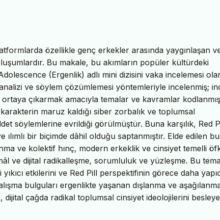
platformlarda özellikle genç erkekler arasında yaygınlaşan v
 oluşumlardır. Bu makale, bu akımların popüler kültürdeki
dolescence (Ergenlik) adlı mini dizisini vaka incelemesi ola
k analizi ve söylem çözümlemesi yöntemleriyle incelenmiş; in
ini ortaya çıkarmak amacıyla temalar ve kavramlar kodlanmışt
 karakterin maruz kaldığı siber zorbalık ve toplumsal
det söylemlerine evrildiği görülmüştür. Buna karşılık, Red Pi
ılımlı bir biçimde dâhil olduğu saptanmıştır. Elde edilen bu
nma ve kolektif hınç, modern erkeklik ve cinsiyet temelli öf
mâl ve dijital radikalleşme, sorumluluk ve yüzleşme. Bu tema
i yıkıcı etkilerini ve Red Pill perspektifinin görece daha yapıc
lışma bulguları ergenlikte yaşanan dışlanma ve aşağılanm
dijital çağda radikal toplumsal cinsiyet ideolojilerini besley