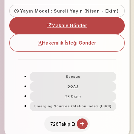
Yayın Modeli: Süreli Yayın (Nisan - Ekim)
Makale Gönder
Hakemlik İsteği Gönder
Scopus
DOAJ
TR Dizin
Emerging Sources Citation Index (ESCI)
726
Takip Et