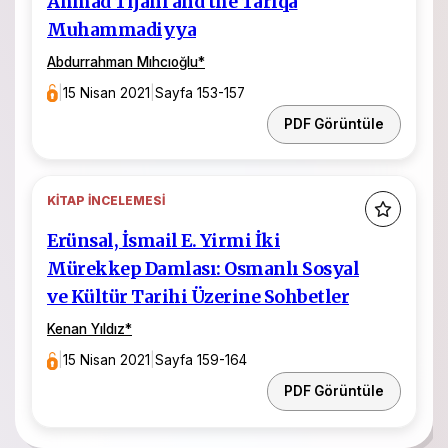
Ahmad Tijani and the Tariqa
Muhammadiyya
Abdurrahman Mıhcıoğlu
*
|
15 Nisan 2021
|
Sayfa 153-157
PDF Görüntüle
KITAP İNCELEMESI
Erünsal, İsmail E. Yirmi İki
Mürekkep Damlası: Osmanlı Sosyal
ve Kültür Tarihi Üzerine Sohbetler
Kenan Yıldız
*
|
15 Nisan 2021
|
Sayfa 159-164
PDF Görüntüle