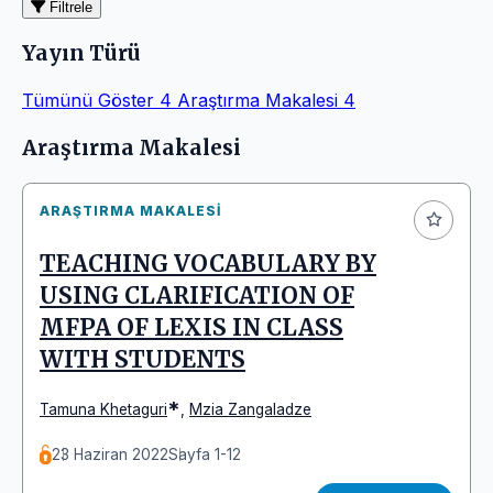
Filtrele
Yayın Türü
Tümünü Göster
4
Araştırma Makalesi
4
Makaleler
Araştırma Makalesi
ARAŞTIRMA MAKALESI
TEACHING VOCABULARY BY
USING CLARIFICATION OF
MFPA OF LEXIS IN CLASS
WITH STUDENTS
*
Tamuna Khetaguri
,
Mzia Zangaladze
23 Haziran 2022
Sayfa 1-12