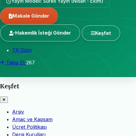
Yayın Modeli: Süreli Yayın (Nisan - Ekim)
Makale Gönder
Hakemlik İsteği Gönder
Keşfet
TR Dizin
Takip Et
287
Keşfet
Arşiv
Amaç ve Kapsam
Ücret Politikası
Dergi Kurulları