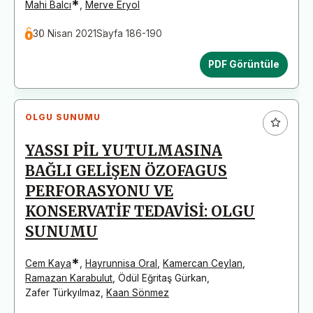
*
Mahi Balcı
,
Merve Eryol
30 Nisan 2021
Sayfa 186-190
PDF Görüntüle
OLGU SUNUMU
YASSI PİL YUTULMASINA
BAĞLI GELİŞEN ÖZOFAGUS
PERFORASYONU VE
KONSERVATİF TEDAVİSİ: OLGU
SUNUMU
*
Cem Kaya
,
Hayrunnisa Oral
,
Kamercan Ceylan
,
Ramazan Karabulut
,
Ödül Eğritaş Gürkan
,
Zafer Türkyılmaz
,
Kaan Sönmez