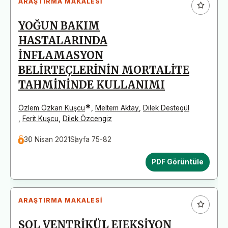
ARAŞTIRMA MAKALESI
YOĞUN BAKIM
HASTALARINDA
İNFLAMASYON
BELİRTEÇLERİNİN MORTALİTE
TAHMİNİNDE KULLANIMI
*
Özlem Özkan Kuşcu
,
Meltem Aktay
,
Dilek Destegül
,
Ferit Kuşcu
,
Dilek Özcengiz
30 Nisan 2021
Sayfa 75-82
PDF Görüntüle
ARAŞTIRMA MAKALESI
SOL VENTRİKÜL EJEKSİYON