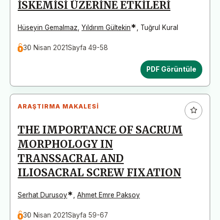
İSKEMİSİ ÜZERİNE ETKİLERİ
*
Hüseyin Gemalmaz
,
Yıldırım Gültekin
,
Tuğrul Kural
30 Nisan 2021
Sayfa 49-58
PDF Görüntüle
ARAŞTIRMA MAKALESI
THE IMPORTANCE OF SACRUM
MORPHOLOGY IN
TRANSSACRAL AND
ILIOSACRAL SCREW FIXATION
*
Serhat Durusoy
,
Ahmet Emre Paksoy
30 Nisan 2021
Sayfa 59-67