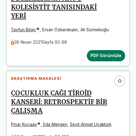
KOLESİSTİT TANISINDAKİ
YERİ
*
Tayfun Bilgiç
,
Ersan Özkardeşler
,
Ali Sürmelioğlu
30 Nisan 2021
Sayfa 92-98
PDF Görüntüle
ARAŞTIRMA MAKALESI
ÇOCUKLUK ÇAĞI TİROİD
KANSERİ: RETROSPEKTİF BİR
ÇALIŞMA
*
Pınar Kocaay
,
Eda Mengen
,
Seyit Ahmet Uçaktürk