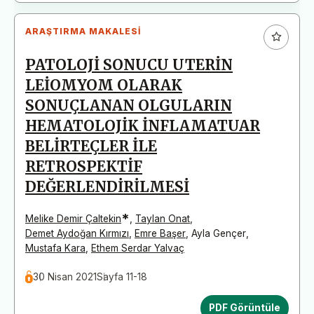
ARAŞTIRMA MAKALESI
PATOLOJİ SONUCU UTERİN
LEİOMYOM OLARAK
SONUÇLANAN OLGULARIN
HEMATOLOJİK İNFLAMATUAR
BELİRTEÇLER İLE
RETROSPEKTİF
DEĞERLENDİRİLMESİ
*
Melike Demir Çaltekin
,
Taylan Onat
,
Demet Aydoğan Kırmızı
,
Emre Başer
,
Ayla Gençer
,
Mustafa Kara
,
Ethem Serdar Yalvaç
30 Nisan 2021
Sayfa 11-18
PDF Görüntüle