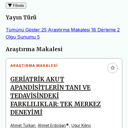
Filtrele
Yayın Türü
Tümünü Göster
25
Araştırma Makalesi
18
Derleme
2
Olgu Sunumu
5
Makaleler
Araştırma Makalesi
ARAŞTIRMA MAKALESI
GERİATRİK AKUT
APANDİSİTLERİN TANI VE
TEDAVİSİNDEKİ
FARKLILIKLAR: TEK MERKEZ
DENEYİMİ
*
Ahmet Türkan
,
Ahmet Erdoğan
,
Uğur Kılınç