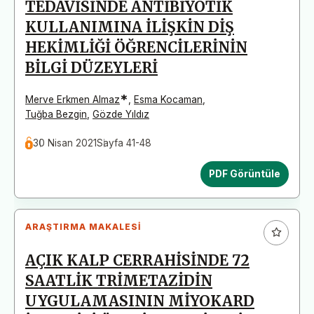
TEDAVİSİNDE ANTİBİYOTİK
KULLANIMINA İLİŞKİN DİŞ
HEKİMLİĞİ ÖĞRENCİLERİNİN
BİLGİ DÜZEYLERİ
*
Merve Erkmen Almaz
,
Esma Kocaman
,
Tuğba Bezgin
,
Gözde Yıldız
30 Nisan 2021
Sayfa 41-48
PDF Görüntüle
ARAŞTIRMA MAKALESI
AÇIK KALP CERRAHİSİNDE 72
SAATLİK TRİMETAZİDİN
UYGULAMASININ MİYOKARD