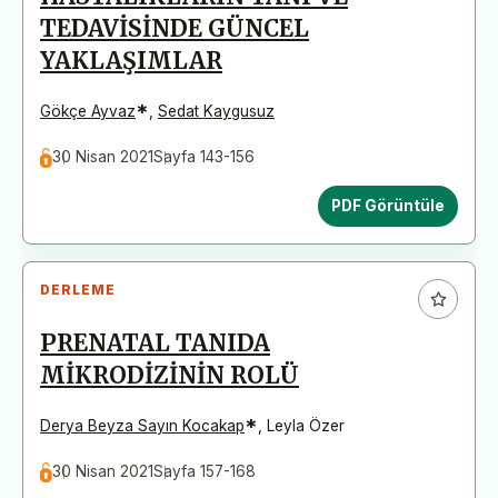
TEDAVİSİNDE GÜNCEL
YAKLAŞIMLAR
*
Gökçe Ayvaz
,
Sedat Kaygusuz
30 Nisan 2021
Sayfa 143-156
PDF Görüntüle
DERLEME
PRENATAL TANIDA
MİKRODİZİNİN ROLÜ
*
Derya Beyza Sayın Kocakap
,
Leyla Özer
30 Nisan 2021
Sayfa 157-168