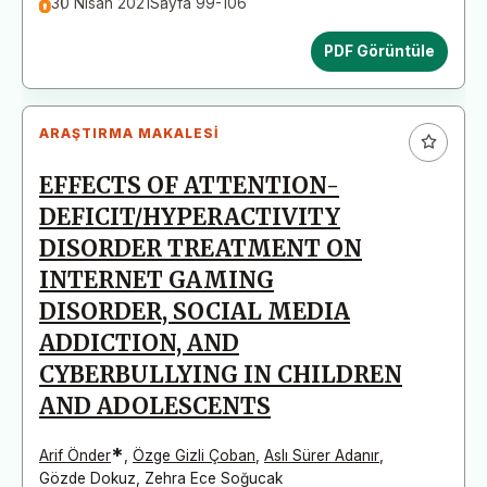
30 Nisan 2021
Sayfa 99-106
PDF Görüntüle
ARAŞTIRMA MAKALESI
EFFECTS OF ATTENTION-
DEFICIT/HYPERACTIVITY
DISORDER TREATMENT ON
INTERNET GAMING
DISORDER, SOCIAL MEDIA
ADDICTION, AND
CYBERBULLYING IN CHILDREN
AND ADOLESCENTS
*
Arif Önder
,
Özge Gizli Çoban
,
Aslı Sürer Adanır
,
Gözde Dokuz
,
Zehra Ece Soğucak