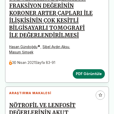
FRAKSİYON DEĞERİNİN
KORONER ARTER ÇAPLARI İLE
İLİŞKİSİNİN ÇOK KESİTLİ
BİLGİSAYARLI TOMOGRAFİ
İLE DEĞERLENDİRİLMESİ
*
Hasan Gündoğdu
,
Sibel Aydın Aksu
,
Masum Şimşek
30 Nisan 2021
Sayfa 83-91
PDF Görüntüle
ARAŞTIRMA MAKALESI
NÖTROFİL VE LENFOSİT
DEĞERLERİNİN AKUT