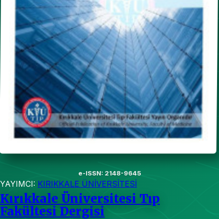
e-ISSN: 2148-9645
YAYIMCI:
KIRIKKALE ÜNİVERSİTESİ
Kırıkkale Üniversitesi Tıp
Fakültesi Dergisi