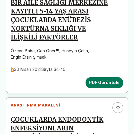
BİR AİLE SAĞLIĞI MERKEZİNE
KAYITLI 5-14 YAŞ ARASI
ÇOCUKLARDA ENÜREZİS
NOKTÜRNA SIKLIĞI VE
İLİŞKİLİ FAKTÖRLER
*
Özcan Baba
,
Can Öner
,
Hüseyin Çetin
,
Engin Ersin Şimşek
30 Nisan 2021
Sayfa 34-40
PDF Görüntüle
ARAŞTIRMA MAKALESI
ÇOCUKLARDA ENDODONTİK
ENFEKSİYONLARIN