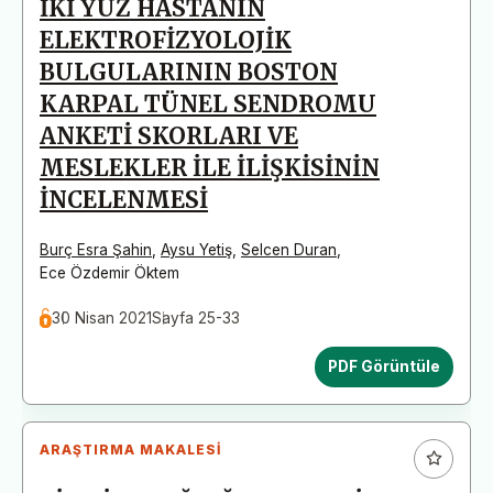
İKİ YÜZ HASTANIN
ELEKTROFİZYOLOJİK
BULGULARININ BOSTON
KARPAL TÜNEL SENDROMU
ANKETİ SKORLARI VE
MESLEKLER İLE İLİŞKİSİNİN
İNCELENMESİ
Burç Esra Şahin
,
Aysu Yetiş
,
Selcen Duran
,
Ece Özdemir Öktem
30 Nisan 2021
Sayfa 25-33
PDF Görüntüle
ARAŞTIRMA MAKALESI