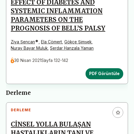
EFFECT OF DIABETES AND
SYSTEMIC INFLAMMATION
PARAMETERS ON THE
PROGNOSIS OF BELL’S PALSY
*
Ziya Şencan
,
Ela Cömert
,
Gökçe Şimşek
,
Nuray Bayar Muluk
,
Serdar Hanzala Yaman
30 Nisan 2021
Sayfa 132-142
PDF Görüntüle
Derleme
DERLEME
CİNSEL YOLLA BULAŞAN
HASTALIKLARIN TANI VE