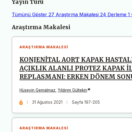
Yayın Türü
Tümünü Göster
27
Araştırma Makalesi
24
Derleme
1
Makaleler
Araştırma Makalesi
ARAŞTIRMA MAKALESI
KONJENİTAL AORT KAPAK HASTAL
AÇIKLIK ALANLI PROTEZ KAPAK İ
REPLASMANI: ERKEN DÖNEM SON
*
Hüseyin Gemalmaz
,
Yıldırım Gültekin
31 Ağustos 2021
Sayfa 197-205
ARAŞTIRMA MAKALESI