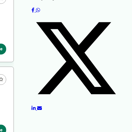
le
le