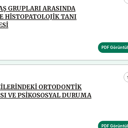
AŞ GRUPLARI ARASINDA
E HİSTOPATOLOJİK TANI
ESİ
PDF Görüntü
CİLERİNDEKİ ORTODONTİK
GISI VE PSİKOSOSYAL DURUMA
PDF Görüntü