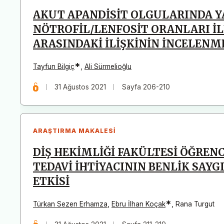
AKUT APANDİSİT OLGULARINDA Y
NÖTROFİL/LENFOSİT ORANLARI İL
ARASINDAKİ İLİŞKİNİN İNCELENM
*
Tayfun Bilgiç
,
Ali Sürmelioğlu
31 Ağustos 2021
Sayfa 206-210
ARAŞTIRMA MAKALESI
DİŞ HEKİMLİĞİ FAKÜLTESİ ÖĞREN
TEDAVİ İHTİYACININ BENLİK SAY
ETKİSİ
*
Türkan Sezen Erhamza
,
Ebru İlhan Koçak
,
Rana Turgut