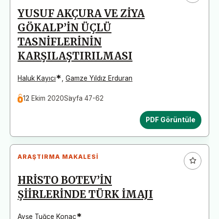
YUSUF AKÇURA VE ZİYA
GÖKALP’İN ÜÇLÜ
TASNİFLERİNİN
KARŞILAŞTIRILMASI
*
Haluk Kayıcı
,
Gamze Yıldız Erduran
12 Ekim 2020
Sayfa 47-62
PDF Görüntüle
ARAŞTIRMA MAKALESI
HRİSTO BOTEV’İN
ŞİİRLERİNDE TÜRK İMAJI
*
Ayşe Tuğçe Konaç