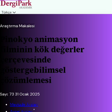
Türkçe
Giriş
Araştırma Makalesi
Pinokyo animasyon
filminin kök değerler
çerçevesinde
göstergebilimsel
çözümlemesi
Sayı: 73
31 Ocak 2025
Mevlüde Arslan
*
Aysel Arslan