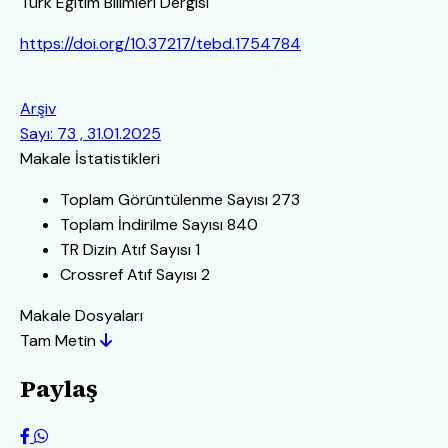
Türk Eğitim Bilimleri Dergisi
https://doi.org/10.37217/tebd.1754784
Arşiv
Sayı: 73 , 31.01.2025
Makale İstatistikleri
Toplam Görüntülenme Sayısı
273
Toplam İndirilme Sayısı
840
TR Dizin Atıf Sayısı
1
Crossref Atıf Sayısı
2
Makale Dosyaları
Tam Metin
Paylaş