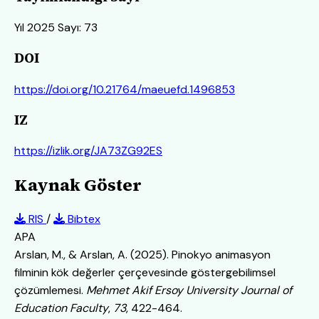
Yıl 2025 Sayı: 73
DOI
https://doi.org/10.21764/maeuefd.1496853
IZ
https://izlik.org/JA73ZG92ES
Kaynak Göster
RIS
/
Bibtex
APA
Arslan, M., & Arslan, A. (2025). Pinokyo animasyon
filminin kök değerler çerçevesinde göstergebilimsel
çözümlemesi.
Mehmet Akif Ersoy University Journal of
Education Faculty
,
73
, 422-464.