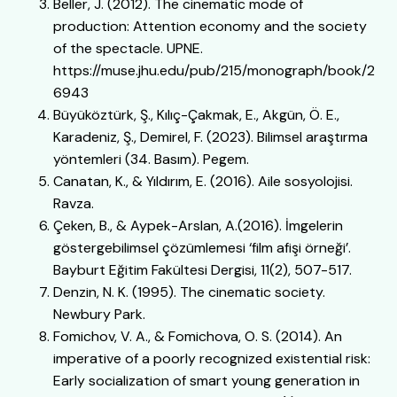
Beller, J. (2012). The cinematic mode of
production: Attention economy and the society
of the spectacle. UPNE.
https://muse.jhu.edu/pub/215/monograph/book/2
6943
Büyüköztürk, Ş., Kılıç-Çakmak, E., Akgün, Ö. E.,
Karadeniz, Ş., Demirel, F. (2023). Bilimsel araştırma
yöntemleri (34. Basım). Pegem.
Canatan, K., & Yıldırım, E. (2016). Aile sosyolojisi.
Ravza.
Çeken, B., & Aypek-Arslan, A.(2016). İmgelerin
göstergebilimsel çözümlemesi ‘film afişi örneği’.
Bayburt Eğitim Fakültesi Dergisi, 11(2), 507-517.
Denzin, N. K. (1995). The cinematic society.
Newbury Park.
Fomichov, V. A., & Fomichova, O. S. (2014). An
imperative of a poorly recognized existential risk:
Early socialization of smart young generation in