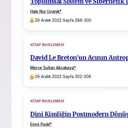
Toplumsal Sistem ve Sibernetik İ
Hale Nur Uyanık
*
|
29 Aralık 2022
|
Sayfa 286-300
KITAP İNCELEMESI
David Le Breton'un Acının Antropo
Merve Sultan Akçakaya
*
|
29 Aralık 2022
|
Sayfa 302-306
KITAP İNCELEMESI
Dini Kimliğin Postmodern Dönü
Emre Pısdıl
*