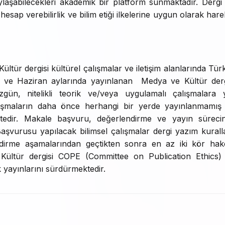
aylaşabilecekleri akademik bir platform sunmaktadır. Dergi
 hesap verebilirlik ve bilim etiği ilkelerine uygun olarak hare
ltür dergisi kültürel çalışmalar ve iletişim alanlarında Tür
ık ve Haziran aylarında yayınlanan Medya ve Kültür derg
özgün, nitelikli teorik ve/veya uygulamalı çalışmalara 
lışmaların daha önce herhangi bir yerde yayınlanmamış
tedir. Makale başvuru, değerlendirme ve yayın süreci
aşvurusu yapılacak bilimsel çalışmalar dergi yazım kuralla
ndirme aşamalarından geçtikten sonra en az iki kör ha
ültür dergisi COPE (Committee on Publication Ethics)
 yayınlarını sürdürmektedir.