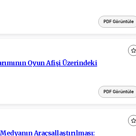
PDF Görüntüle
arımının Oyun Afişi Üzerindeki
PDF Görüntüle
l Medyanın Araçsallaştırılması: