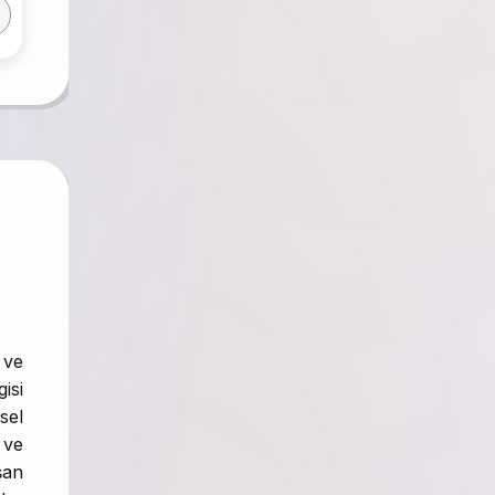
 ve
isi
sel
 ve
şan