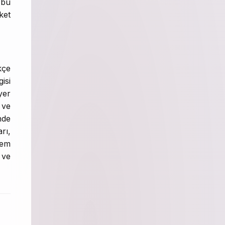
 bu
ket
kçe
isi
yer
 ve
nde
rı,
kem
 ve