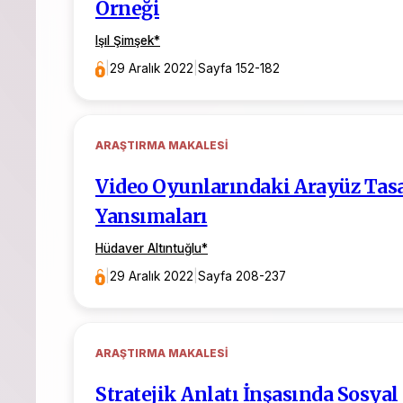
Örneği
Işıl Şimşek
*
|
29 Aralık 2022
|
Sayfa 152-182
ARAŞTIRMA MAKALESI
Video Oyunlarındaki Arayüz Tas
Yansımaları
Hüdaver Altıntuğlu
*
|
29 Aralık 2022
|
Sayfa 208-237
ARAŞTIRMA MAKALESI
Stratejik Anlatı İnşasında Sosya