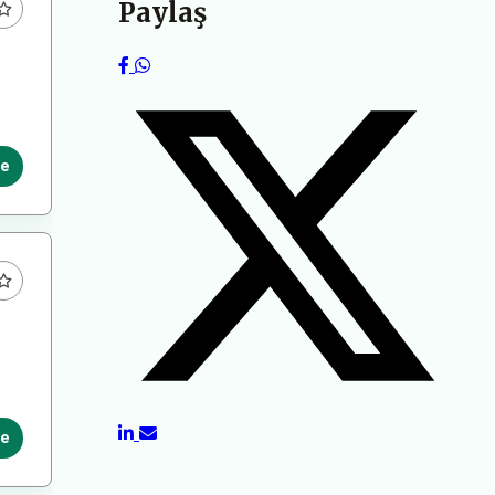
Paylaş
le
le