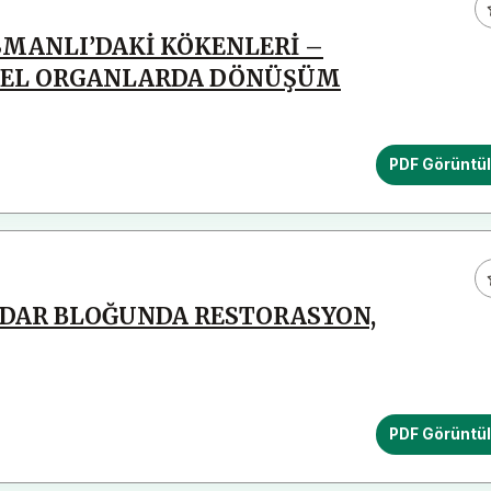
SMANLI’DAKİ KÖKENLERİ –
SEL ORGANLARDA DÖNÜŞÜM
PDF Görüntü
TİDAR BLOĞUNDA RESTORASYON,
PDF Görüntü