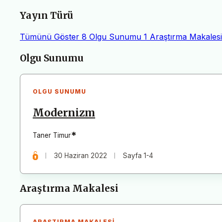
Yayın Türü
Tümünü Göster
8
Olgu Sunumu
1
Araştırma Makalesi
Makaleler
Olgu Sunumu
OLGU SUNUMU
Modernizm
*
Taner Timur
30 Haziran 2022
Sayfa 1-4
Araştırma Makalesi
ARAŞTIRMA MAKALESI