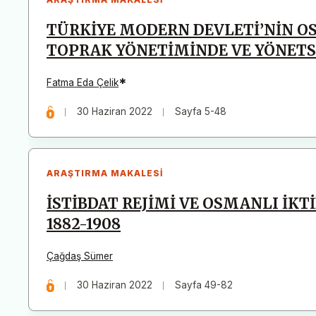
TÜRKİYE MODERN DEVLETİ’NİN O
TOPRAK YÖNETİMİNDE VE YÖNET
*
Fatma Eda Çelik
30 Haziran 2022
Sayfa 5-48
ARAŞTIRMA MAKALESI
İSTİBDAT REJİMİ VE OSMANLI İK
1882-1908
Çağdaş Sümer
30 Haziran 2022
Sayfa 49-82