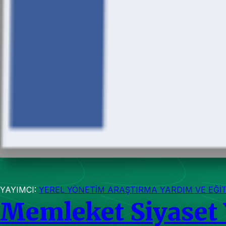
YAYIMCI:
YEREL YÖNETİM ARAŞTIRMA YARDIM VE EĞİ
Memleket Siyaset