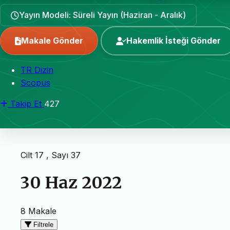
Yayın Modeli: Süreli Yayın (Haziran - Aralık)
Makale Gönder
Hakemlik İsteği Gönder
TR Dizin
Scopus
Takip Et
427
Cilt 17 , Sayı 37
30 Haz 2022
8 Makale
Filtrele