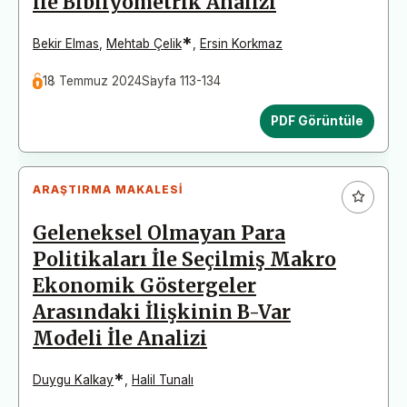
ile Bibliyometrik Analizi
*
Bekir Elmas
,
Mehtab Çelik
,
Ersin Korkmaz
18 Temmuz 2024
Sayfa 113-134
PDF Görüntüle
ARAŞTIRMA MAKALESI
Geleneksel Olmayan Para
Politikaları İle Seçilmiş Makro
Ekonomik Göstergeler
Arasındaki İlişkinin B-Var
Modeli İle Analizi
*
Duygu Kalkay
,
Halil Tunalı