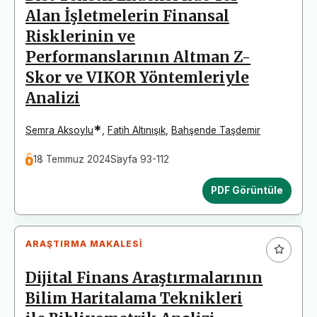
Alan İşletmelerin Finansal
Risklerinin ve
Performanslarının Altman Z-
Skor ve VIKOR Yöntemleriyle
Analizi
*
Semra Aksoylu
,
Fatih Altınışık
,
Bahşende Taşdemir
18 Temmuz 2024
Sayfa 93-112
PDF Görüntüle
ARAŞTIRMA MAKALESI
Dijital Finans Araştırmalarının
Bilim Haritalama Teknikleri