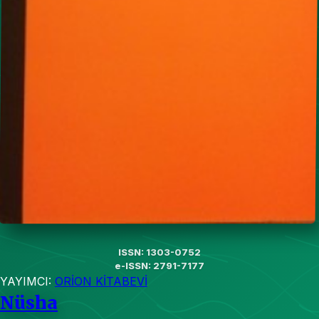
ISSN: 1303-0752
e-ISSN: 2791-7177
YAYIMCI:
ORİON KİTABEVİ
Nüsha