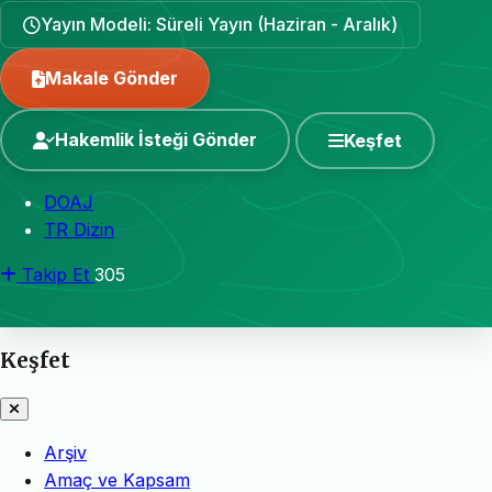
Yayın Modeli: Süreli Yayın (Haziran - Aralık)
Makale Gönder
Hakemlik İsteği Gönder
Keşfet
DOAJ
TR Dizin
Takip Et
305
Keşfet
Arşiv
Amaç ve Kapsam