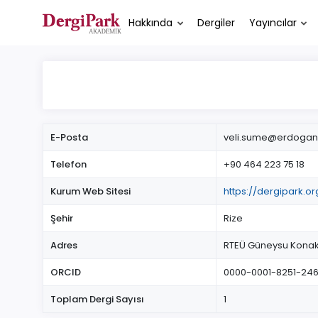
Hakkında
Dergiler
Yayıncılar
E-Posta
veli.sume@erdogan.
Telefon
+90 464 223 75 18
Kurum Web Sitesi
https://dergipark.or
Şehir
Rize
Adres
RTEÜ Güneysu Konakla
ORCID
0000-0001-8251-246
Toplam Dergi Sayısı
1