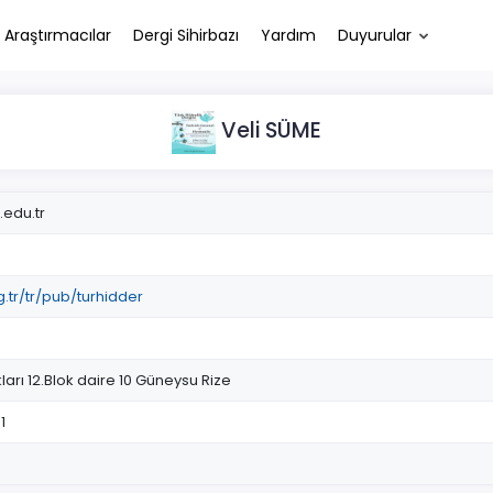
Araştırmacılar
Dergi Sihirbazı
Yardım
Duyurular
Veli SÜME
edu.tr
g.tr/tr/pub/turhidder
rı 12.Blok daire 10 Güneysu Rize
1