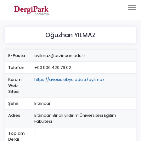
Oğuzhan YILMAZ
E-Posta
oyilmaz@erzincan.edu.tr
Telefon
+90 506 420 76 02
Kurum
https://avesis.ebyu.edu.tr/oyilmaz
Web
Sitesi
Şehir
Erzincan
Adres
Erzincan Binali yıldırım Üniversitesi Eğitim
Fakültesi
Toplam
1
Dergi