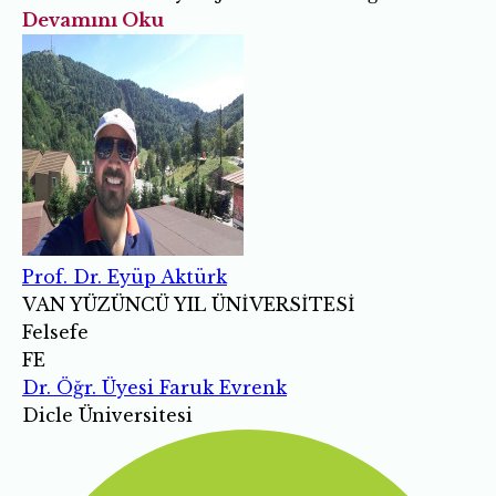
Devamını Oku
Prof. Dr. Eyüp Aktürk
VAN YÜZÜNCÜ YIL ÜNİVERSİTESİ
Felsefe
FE
Dr. Öğr. Üyesi Faruk Evrenk
Dicle Üniversitesi