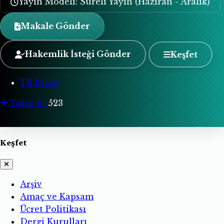
Yayın Modeli: Süreli Yayın (Haziran - Aralık)
Makale Gönder
Hakemlik İsteği Gönder
Keşfet
TR Dizin
Takip Et
523
Keşfet
Arşiv
Amaç ve Kapsam
Ücret Politikası
Dergi Kurulları