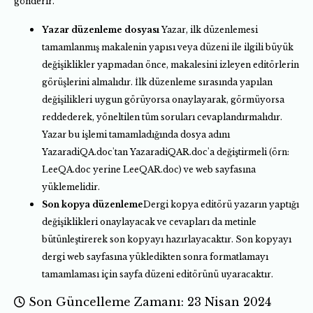
gönderir.
Yazar düzenleme dosyası
Yazar, ilk düzenlemesi
tamamlanmış makalenin yapısı veya düzeni ile ilgili büyük
değişiklikler yapmadan önce, makalesini izleyen editörlerin
görüşlerini almalıdır. İlk düzenleme sırasında yapılan
değişilikleri uygun görüyorsa onaylayarak, görmüyorsa
reddederek, yöneltilen tüm soruları cevaplandırmalıdır.
Yazar bu işlemi tamamladığında dosya adını
YazaradiQA.doc'tan YazaradiQAR.doc'a değiştirmeli (örn:
LeeQA.doc yerine LeeQAR.doc) ve web sayfasına
yüklemelidir.
Son kopya düzenleme
Dergi kopya editörü yazarın yaptığı
değişiklikleri onaylayacak ve cevapları da metinle
bütünleştirerek son kopyayı hazırlayacaktır. Son kopyayı
dergi web sayfasına yükledikten sonra formatlamayı
tamamlaması için sayfa düzeni editörünü uyaracaktır.
Son Güncelleme Zamanı: 23 Nisan 2024