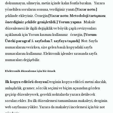
dokunmayın, silmeyin, metin içinde kalın fontla bırakın. Yazara
yöneltilen soruların sonuna, verdiğiniz yanıtı
[Yazar notu:]
şeklinde ekleyiniz. Örneğin:
[Yazar notu: Metodoloji tartışması
önerdiğiniz şekilde genişletildi.]
Yorum yapma
Makale
düzenlemesi ile ilgili değişiklik ve büyük çaplı revizyonları
açıklamak için Yorum kısmını kullanınız örneğin,
[Yorum:
Üsteki paragraf 5. sayfadan 7. sayfaya taşındı]
Not: Sayfa
numaralarını verirken, size gelen basılı kopyadaki sayfa
numaralarını kullanınız. Elektronik işlemler sırasında sayfa
numaraları değişebilir.
Elektronik düzenleme için bir örnek
İlk kopya editörü dosyası
Derginin kopya editörü metni akıcılık,
anlaşılırlık, gramer, sözcük seçimi ve biçim açısından gözden
geçirip düzenleyerek, gerekli noktalarda yazara iletilecek
soruları ekler. Bu ilk düzenlemesi tamamlanan makaleyi, derginin
web sayfasına yükler. Yazara da makaleyi incelemesi için bir not