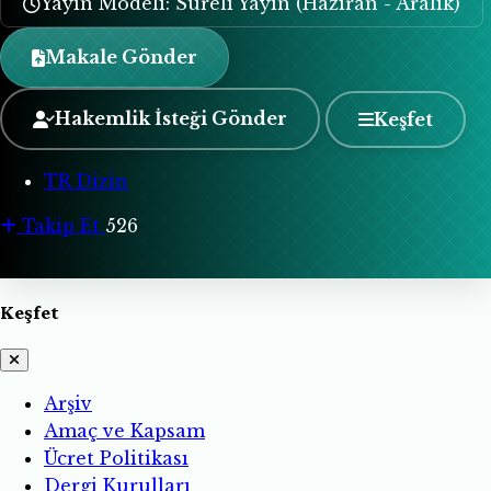
Yayın Modeli: Süreli Yayın (Haziran - Aralık)
Makale Gönder
Hakemlik İsteği Gönder
Keşfet
TR Dizin
Takip Et
526
Keşfet
Arşiv
Amaç ve Kapsam
Ücret Politikası
Dergi Kurulları