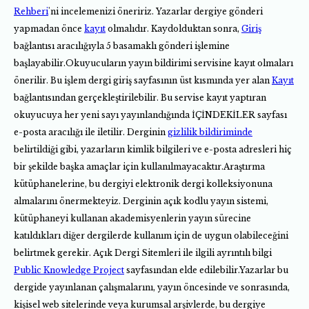
Rehberi
'ni incelemenizi öneririz. Yazarlar dergiye gönderi
yapmadan önce
kayıt
olmalıdır. Kaydolduktan sonra,
Giriş
bağlantısı aracılığıyla 5 basamaklı gönderi işlemine
başlayabilir.Okuyucuların yayın bildirimi servisine kayıt olmaları
önerilir. Bu işlem dergi giriş sayfasının üst kısmında yer alan
Kayıt
bağlantısından gerçekleştirilebilir. Bu servise kayıt yaptıran
okuyucuya her yeni sayı yayınlandığında İÇİNDEKİLER sayfası
e-posta aracılığı ile iletilir. Derginin
gizlilik bildiriminde
belirtildiği gibi, yazarların kimlik bilgileri ve e-posta adresleri hiç
bir şekilde başka amaçlar için kullanılmayacaktır.Araştırma
kütüphanelerine, bu dergiyi elektronik dergi kolleksiyonuna
almalarını önermekteyiz. Derginin açık kodlu yayın sistemi,
kütüphaneyi kullanan akademisyenlerin yayın sürecine
katıldıkları diğer dergilerde kullanım için de uygun olabileceğini
belirtmek gerekir. Açık Dergi Sitemleri ile ilgili ayrıntılı bilgi
Public Knowledge Project
sayfasından elde edilebilir.Yazarlar bu
dergide yayınlanan çalışmalarını, yayın öncesinde ve sonrasında,
kişisel web sitelerinde veya kurumsal arşivlerde, bu dergiye