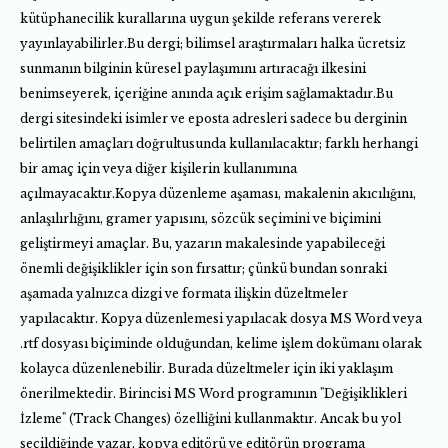
kütüphanecilik kurallarına uygun şekilde referans vererek
yayınlayabilirler.Bu dergi; bilimsel araştırmaları halka ücretsiz
sunmanın bilginin küresel paylaşımını artıracağı ilkesini
benimseyerek, içeriğine anında açık erişim sağlamaktadır.Bu
dergi sitesindeki isimler ve eposta adresleri sadece bu derginin
belirtilen amaçları doğrultusunda kullanılacaktır; farklı herhangi
bir amaç için veya diğer kişilerin kullanımına
açılmayacaktır.Kopya düzenleme aşaması, makalenin akıcılığını,
anlaşılırlığını, gramer yapısını, sözcük seçimini ve biçimini
geliştirmeyi amaçlar. Bu, yazarın makalesinde yapabileceği
önemli değişiklikler için son fırsattır; çünkü bundan sonraki
aşamada yalnızca dizgi ve formata ilişkin düzeltmeler
yapılacaktır. Kopya düzenlemesi yapılacak dosya MS Word veya
.rtf dosyası biçiminde olduğundan, kelime işlem dokümanı olarak
kolayca düzenlenebilir. Burada düzeltmeler için iki yaklaşım
önerilmektedir. Birincisi MS Word programının "Değişiklikleri
İzleme" (Track Changes) özelliğini kullanmaktır. Ancak bu yol
seçildiğinde yazar, kopya editörü ve editörün programa