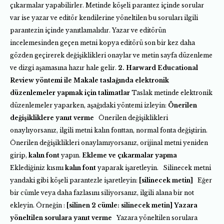
çıkarmalar yapabilirler. Metinde köşeli parantez içinde sorular
var ise yazar ve editör kendilerine yöneltilen bu soruları ilgili
parantezin içinde yanıtlamalıdır. Yazar ve editörün
incelemesinden geçen metni kopya editörü son bir kez daha
gözden geçirerek değişiklikleri onaylar ve metin sayfa düzenleme
ve dizgi aşamasına hazır hale gelir.
2. Harward Educational
Review yöntemi ile
Makale taslağında elektronik
düzenlemeler yapmak için talimatlar
Taslak metinde elektronik
düzenlemeler yaparken, aşağıdaki yöntemi izleyin:
Önerilen
değişikliklere yanıt verme
Önerilen değişiklikleri
onaylıyorsanız, ilgili metni kalın fonttan, normal fonta değiştirin.
Önerilen değişiklikleri onaylamıyorsanız, orijinal metni yeniden
girip,
kalın font
yapın.
Ekleme ve çıkarmalar yapma
Eklediğiniz kısmı
kalın font
yaparak işaretleyin. Silinecek metni
yandaki gibi köşeli parantezle işaretleyin:
[silinecek metin]
Eğer
bir cümle veya daha fazlasını siliyorsanız, ilgili alana bir not
ekleyin. Örneğin :
[silinen 2 cümle: silinecek metin]
Yazara
yöneltilen sorulara yanıt verme
Yazara yöneltilen sorulara