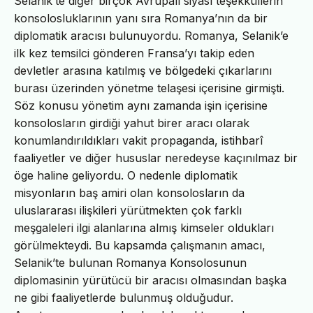
Selanik’te diğer birçok Avrupalı siyasî teşekküllerin
konsolosluklarının yanı sıra Romanya’nın da bir
diplomatik aracısı bulunuyordu. Romanya, Selanik’e
ilk kez temsilci gönderen Fransa’yı takip eden
devletler arasına katılmış ve bölgedeki çıkarlarını
burası üzerinden yönetme telaşesi içerisine girmişti.
Söz konusu yönetim aynı zamanda işin içerisine
konsolosların girdiği yahut birer aracı olarak
konumlandırıldıkları vakit propaganda, istihbarî
faaliyetler ve diğer hususlar neredeyse kaçınılmaz bir
öge haline geliyordu. O nedenle diplomatik
misyonların baş amiri olan konsolosların da
uluslararası ilişkileri yürütmekten çok farklı
meşgaleleri ilgi alanlarına almış kimseler oldukları
görülmekteydi. Bu kapsamda çalışmanın amacı,
Selanik’te bulunan Romanya Konsolosunun
diplomasinin yürütücü bir aracısı olmasından başka
ne gibi faaliyetlerde bulunmuş olduğudur.