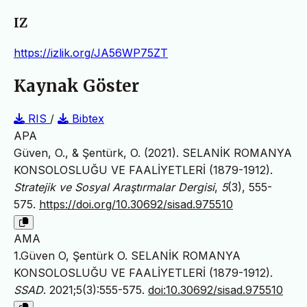
IZ
https://izlik.org/JA56WP75ZT
Kaynak Göster
RIS
/
Bibtex
APA
Güven, O., & Şentürk, O. (2021). SELANİK ROMANYA
KONSOLOSLUĞU VE FAALİYETLERİ (1879-1912).
Stratejik ve Sosyal Araştırmalar Dergisi
,
5
(3), 555-
575.
https://doi.org/10.30692/sisad.975510
AMA
1.Güven O, Şentürk O. SELANİK ROMANYA
KONSOLOSLUĞU VE FAALİYETLERİ (1879-1912).
SSAD
. 2021;5(3):555-575.
doi:10.30692/sisad.975510