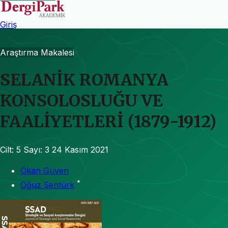
Giriş
Araştırma Makalesi
SELANİK ROMANYA
KONSOLOSLUĞU VE
FAALİYETLERİ (1879-1912)
Cilt: 5
Sayı: 3
24 Kasım 2021
Okan Güven
*
Oğuz Şentürk