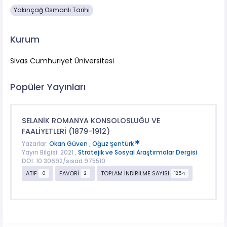
Yakınçağ Osmanlı Tarihi
Kurum
Sivas Cumhuriyet Üniversitesi
Popüler Yayınları
SELANİK ROMANYA KONSOLOSLUĞU VE
FAALİYETLERİ (1879-1912)
Yazarlar:
Okan Güven
,
Oğuz Şentürk
Yayın Bilgisi: 2021 ,
Stratejik ve Sosyal Araştırmalar Dergisi
DOI: 10.30692/sisad.975510
ATIF
FAVORİ
TOPLAM İNDİRİLME SAYISI
0
2
1254