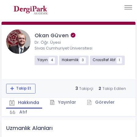
Okan Güven
Dr. Öğr. Üyesi
Sivas Cumhuriyet Üniversitesi
Yayın
Hakemlik
CrossRef Atıf
4
3
1
3
2
Takipçi
Takip Edilen
Takip Et
Yayınlar
Görevler
Hakkında
Atıf
Uzmanlık Alanları