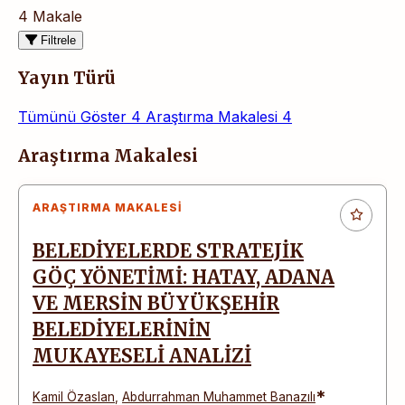
4 Makale
Filtrele
Yayın Türü
Tümünü Göster
4
Araştırma Makalesi
4
Makaleler
Araştırma Makalesi
ARAŞTIRMA MAKALESI
BELEDİYELERDE STRATEJİK
GÖÇ YÖNETİMİ: HATAY, ADANA
VE MERSİN BÜYÜKŞEHİR
BELEDİYELERİNİN
MUKAYESELİ ANALİZİ
*
Kamil Özaslan
,
Abdurrahman Muhammet Banazılı