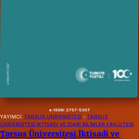
e-ISSN: 2757-5357
YAYIMCI:
TARSUS ÜNİVERSİTESİ
-
TARSUS
ÜNİVERSİTESİ İKTİSADİ VE İDARİ BİLİMLER FAKÜLTESİ
Tarsus Üniversitesi İktisadi ve