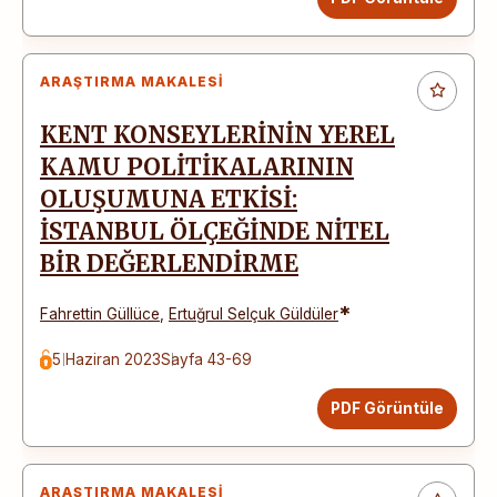
ARAŞTIRMA MAKALESI
KENT KONSEYLERİNİN YEREL
KAMU POLİTİKALARININ
OLUŞUMUNA ETKİSİ:
İSTANBUL ÖLÇEĞİNDE NİTEL
BİR DEĞERLENDİRME
*
Fahrettin Güllüce
,
Ertuğrul Selçuk Güldüler
5 Haziran 2023
Sayfa 43-69
PDF Görüntüle
ARAŞTIRMA MAKALESI