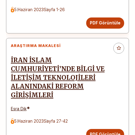
5 Haziran 2023
Sayfa 1-26
PDF Görüntüle
ARAŞTIRMA MAKALESI
İRAN İSLAM
CUMHURİYETİ’NDE BİLGİ VE
İLETİŞİM TEKNOLOJİLERİ
ALANINDAKİ REFORM
GİRİŞİMLERİ
*
Esra Dik
5 Haziran 2023
Sayfa 27-42
PDF Görüntüle