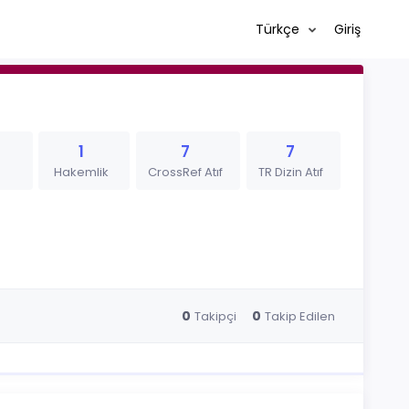
Türkçe
Giriş
1
7
7
Hakemlik
CrossRef Atıf
TR Dizin Atıf
0
0
Takipçi
Takip Edilen