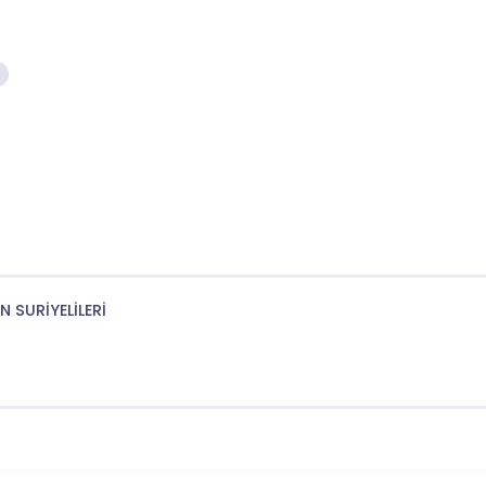
ç
N SURİYELİLERİ