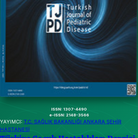
ISSN: 1307-4490
e-ISSN: 2148-3566
YAYIMCI:
T.C. SAĞLIK BAKANLIĞI ANKARA ŞEHİR
HASTANESİ