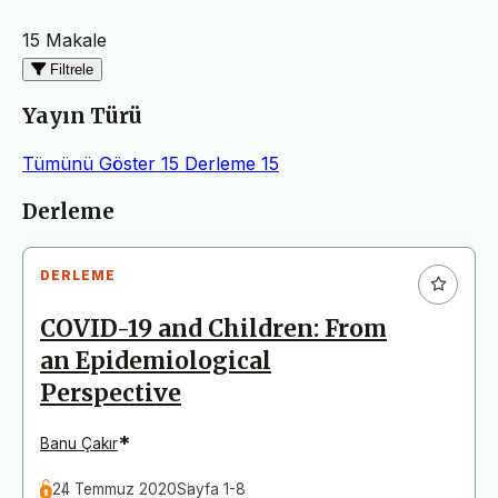
15 Makale
Filtrele
Yayın Türü
Tümünü Göster
15
Derleme
15
Makaleler
Derleme
DERLEME
COVID-19 and Children: From
an Epidemiological
Perspective
*
Banu Çakır
24 Temmuz 2020
Sayfa 1-8