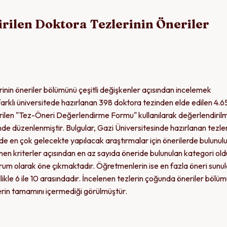
irilen Doktora Tezlerinin Öneriler
rinin öneriler bölümünü çeşitli değişkenler açısından incelemek
arklı üniversitede hazırlanan 398 doktora tezinden elde edilen 4.6
tirilen "Tez-Öneri Değerlendirme Formu" kullanılarak değerlendirilmi
inde düzenlenmiştir. Bulgular, Gazi Üniversitesinde hazırlanan tezle
de en çok gelecekte yapılacak araştırmalar için önerilerde bulunul
elenen kriterler açısından en az sayıda öneride bulunulan kategori ol
urum olarak öne çıkmaktadır. Öğretmenlerin ise en fazla öneri sunu
ikle 6 ile 10 arasındadır. İncelenen tezlerin çoğunda öneriler bölü
erin tamamını içermediği görülmüştür.