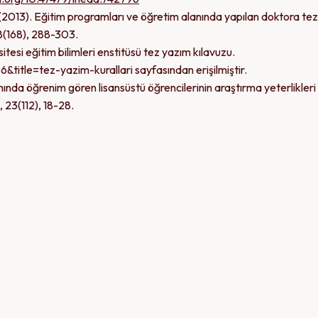
. (2013). Eğitim programları ve öğretim alanında yapılan doktora tez
38(168), 288-303.
tesi eğitim bilimleri enstitüsü tez yazım kılavuzu.
6&title=tez-yazim-kurallari sayfasından erişilmiştir.
anında öğrenim gören lisansüstü öğrencilerinin araştırma yeterlikleri
 23(112), 18-28.