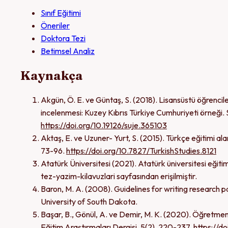
Sınıf Eğitimi
Öneriler
Doktora Tezi
Betimsel Analiz
Kaynakça
Akgün, Ö. E. ve Güntaş, S. (2018). Lisansüstü öğrenciler
incelenmesi: Kuzey Kıbrıs Türkiye Cumhuriyeti örneği. 
https://doi.org/10.19126/suje.365103
Aktaş, E. ve Uzuner- Yurt, S. (2015). Türkçe eğitimi alan
73-96.
https://doi.org/10.7827/TurkishStudies.8121
Atatürk Üniversitesi (2021). Atatürk üniversitesi eğitim
tez-yazim-kilavuzlari sayfasından erişilmiştir.
Baron, M. A. (2008). Guidelines for writing research p
University of South Dakota.
Başar, B., Gönül, A. ve Demir, M. K. (2020). Öğretmenli
Eğitim Araştırmaları Dergisi, 5(2), 220-237.
https://d