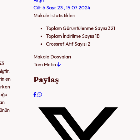
Cilt: 6 Sayı: 23 , 15.07.2024
Makale İstatistikleri
Toplam Görüntülenme Sayısı
321
Toplam İndirilme Sayısı
1B
Crossref Atıf Sayısı
2
Makale Dosyaları
53
Tam Metin
ştir.
Paylaş
rin en
urken
duğu
lan
münün