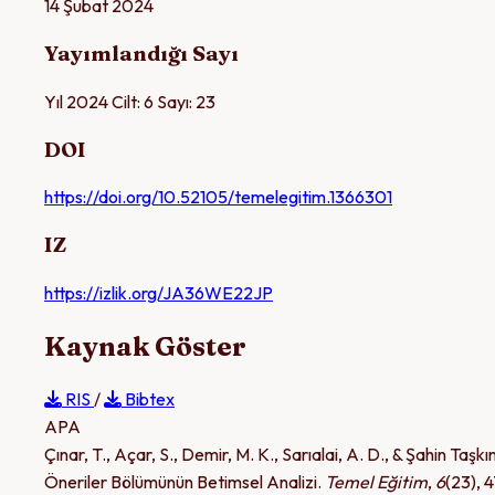
14 Şubat 2024
Yayımlandığı Sayı
Yıl 2024 Cilt: 6 Sayı: 23
DOI
https://doi.org/10.52105/temelegitim.1366301
IZ
https://izlik.org/JA36WE22JP
Kaynak Göster
RIS
/
Bibtex
APA
Çınar, T., Açar, S., Demir, M. K., Sarıalai, A. D., & Şahin Taşk
Öneriler Bölümünün Betimsel Analizi.
Temel Eğitim
,
6
(23), 