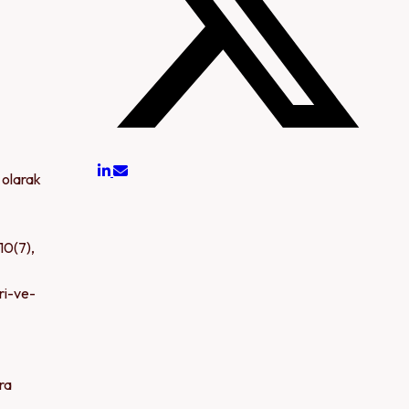
 olarak
10(7),
ri-ve-
ra