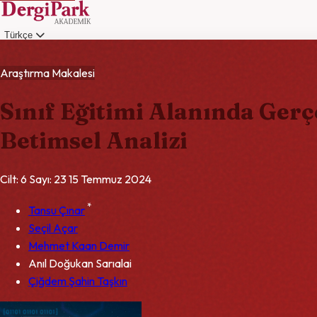
Türkçe
Giriş
Araştırma Makalesi
Sınıf Eğitimi Alanında Ger
Betimsel Analizi
Cilt: 6
Sayı: 23
15 Temmuz 2024
*
Tansu Çınar
Seçil Açar
Mehmet Kaan Demir
Anıl Doğukan Sarıalai
Çiğdem Şahin Taşkın