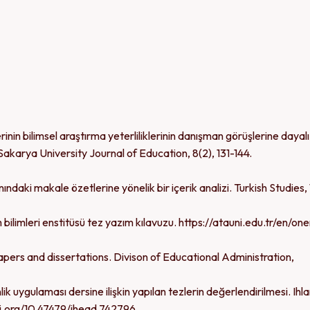
inin bilimsel araştırma yeterliliklerinin danışman görüşlerine dayalı
Sakarya University Journal of Education, 8(2), 131-144.
ındaki makale özetlerine yönelik bir içerik analizi. Turkish Studies, 
 bilimleri enstitüsü tez yazım kılavuzu. https://atauni.edu.tr/en/one
apers and dissertations. Divison of Educational Administration,
k uygulaması dersine ilişkin yapılan tezlerin değerlendirilmesi. Ihla
oi.org/10.47479/ihead.742796