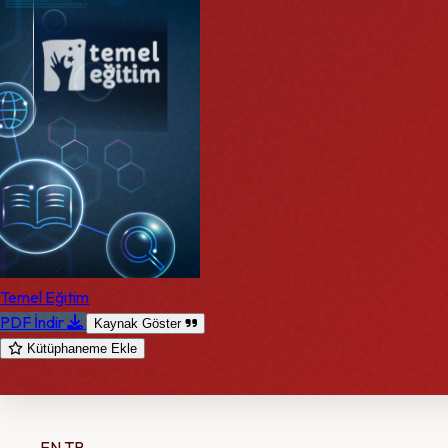
Temel Eğitim
PDF İndir
Kaynak Göster
Kütüphaneme Ekle
EN
TR