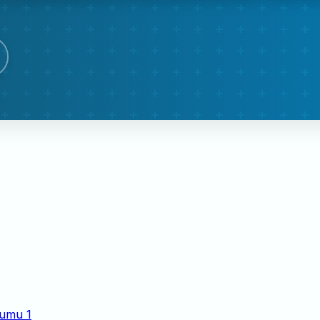
numu
1