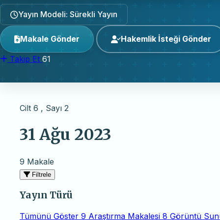
Yayın Modeli: Sürekli Yayın
Makale Gönder
Hakemlik İsteği Gönder
Takip Et
61
Cilt 6 , Sayı 2
31 Ağu 2023
9 Makale
Filtrele
Yayın Türü
Tümünü Göster
9
Araştırma Makalesi
8
Görüntü Su