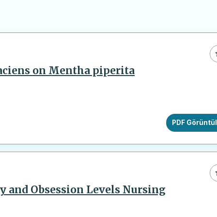
faciens on Mentha piperita
PDF Görüntü
y and Obsession Levels Nursing