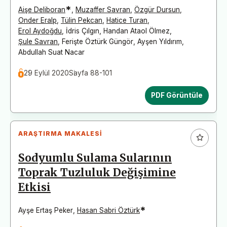
*
Aişe Deliboran
,
Muzaffer Savran
,
Özgür Dursun
,
Onder Eralp
,
Tülin Pekcan
,
Hatice Turan
,
Erol Aydoğdu
,
İdris Çılgın
,
Handan Ataol Ölmez
,
Şule Savran
,
Ferişte Öztürk Güngör
,
Ayşen Yıldırım
,
Abdullah Suat Nacar
29 Eylül 2020
Sayfa 88-101
PDF Görüntüle
ARAŞTIRMA MAKALESI
Sodyumlu Sulama Sularının
Toprak Tuzluluk Değişimine
Etkisi
*
Ayşe Ertaş Peker
,
Hasan Sabri Öztürk