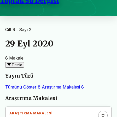
Toprak Su Dergisi
Cilt 9 , Sayı 2
29 Eyl 2020
8 Makale
Filtrele
Yayın Türü
Tümünü Göster
8
Araştırma Makalesi
8
Makaleler
Araştırma Makalesi
ARAŞTIRMA MAKALESI