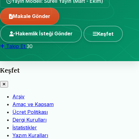
Yayın Modeli: Süreli Yayın (Mart - Ekim)
Makale Gönder
Hakemlik İsteği Gönder
Keşfet
Takip Et
30
Keşfet
Arşiv
Amaç ve Kapsam
Ücret Politikası
Dergi Kurulları
İstatistikler
Yazım Kuralları