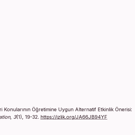
ri Konularının Öğretimine Uygun Alternatif Etkinlik Önerisi:
ation
,
3
(1), 19-32.
https://izlik.org/JA66JB94YF