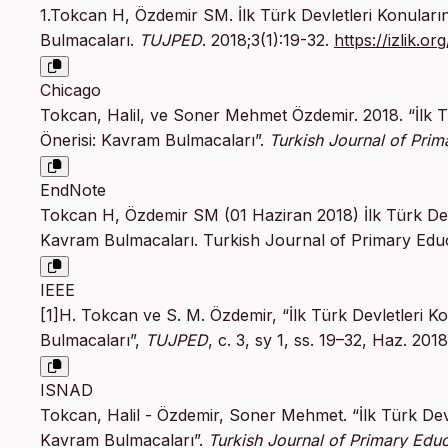
1.Tokcan H, Özdemir SM. İlk Türk Devletleri Konuların
Bulmacaları.
TUJPED
. 2018;3(1):19-32.
https://izlik.
Chicago
Tokcan, Halil, ve Soner Mehmet Özdemir. 2018. “İlk Tü
Önerisi: Kavram Bulmacaları”.
Turkish Journal of Prim
EndNote
Tokcan H, Özdemir SM (01 Haziran 2018) İlk Türk Devle
Kavram Bulmacaları. Turkish Journal of Primary Educ
IEEE
[1]H. Tokcan ve S. M. Özdemir, “İlk Türk Devletleri K
Bulmacaları”,
TUJPED
, c. 3, sy 1, ss. 19–32, Haz. 2018
ISNAD
Tokcan, Halil - Özdemir, Soner Mehmet. “İlk Türk Devle
Kavram Bulmacaları”.
Turkish Journal of Primary Edu