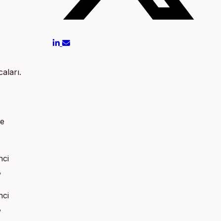
aları.
ve
nci
,
nci
,