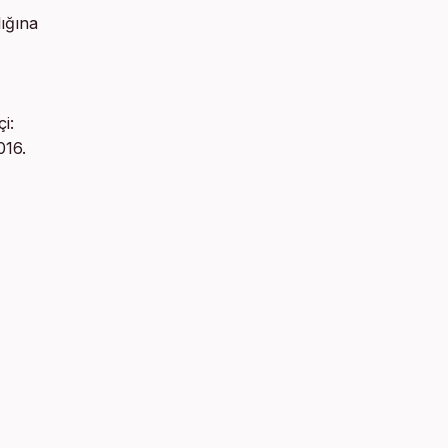
ığına
i:
016.