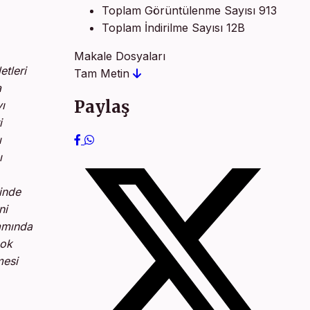
Toplam Görüntülenme Sayısı
913
Toplam İndirilme Sayısı
12B
Makale Dosyaları
etleri
Tam Metin
a
Paylaş
ı
i
ı
ı
inde
ni
ramında
çok
mesi