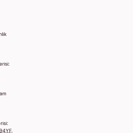
lik
risi:
ram
isi:
B94YF
.