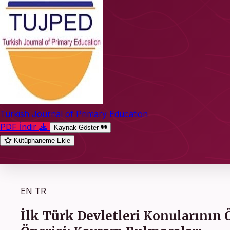
Turkish Journal of Primary Education
PDF İndir
Kaynak Göster
Kütüphaneme Ekle
EN
TR
İlk Türk Devletleri Konularının