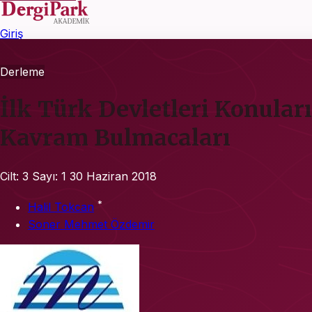
Giriş
Derleme
İlk Türk Devletleri Konular
Kavram Bulmacaları
Cilt: 3
Sayı: 1
30 Haziran 2018
*
Halil Tokcan
Soner Mehmet Özdemir