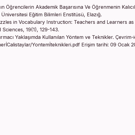
nın Öğrencilerin Akademik Başarısına Ve Öğrenmenin Kalıcıl
niversitesi Eğitim Bilimleri Enstitüsü, Elazığ.
uzzles in Vocabulary Instruction: Teachers and Learners as
 Sciences, 19(1), 129-143.
urmacı Yaklaşımda Kullanılan Yöntem ve Teknikler. Çevrim-iç
Calistaylar/Yontemİteknikleri.pdf Erişim tarihi: 09 Ocak 2