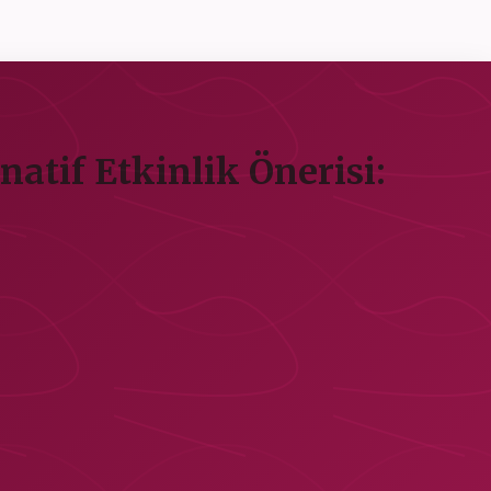
atif Etkinlik Önerisi: