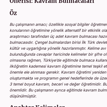
Önerisi: Kavram Bulmacaları
Öz
Bu çalışmanın amacı; özellikle sosyal bilgiler öğretmen
konularının öğretimine yönelik alternatif bir etkinlik 
araştırmacı tarafından üç adet kavram bulmacası hazırla
bulmacasıdır. Çengel bulmalardan birisi İlk Türk devletler
kültür ve uygarlığına yönelik hazırlanmıştır. Kelime avı
bulunduğunda cevaplar haricinde kelimeler bir şifre o
olmasına rağmen,
Türkiye’de eğitimde bulmaca kullan
ilköğretim kademesi kavram öğretimine temel teşkil et
önemle ele alınması gerekir. Kavram öğretimi yeniden h
oluşturmakta ve programın genel hedeflerinde de üzer
3 temel boyut kavram, beceri ve değer öğretimidir. 
önemlidir.
Bu çalışmanın ayrıca eğitimde kavram bulma
düşünülmüştür.