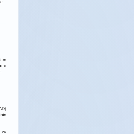
me
eden
lere
.
BAD)
inin
u ve