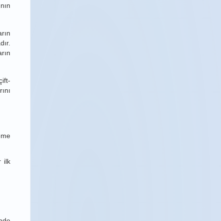
ının
arın
ır.
arın
ift-
rını
teme
 ilk
inde