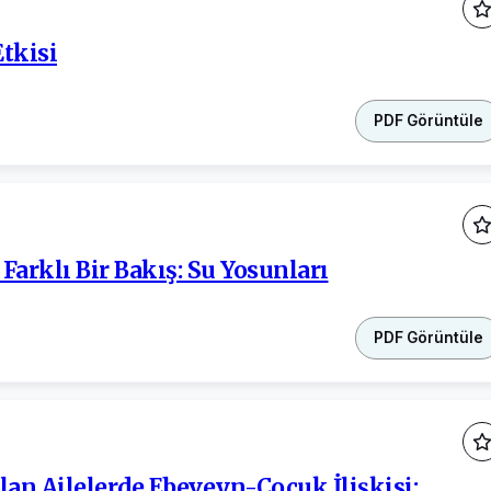
Etkisi
PDF Görüntüle
arklı Bir Bakış: Su Yosunları
PDF Görüntüle
an Ailelerde Ebeveyn-Çocuk İlişkisi: