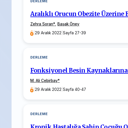
DERLEME
Aralıklı Orucun Obezite Üzerine 
Zehra Soran
*
,
Başak Öney
|
29 Aralık 2022
|
Sayfa 27-39
DERLEME
Fonksiyonel Besin Kaynaklarına F
M. Ali Cebirbay
*
|
29 Aralık 2022
|
Sayfa 40-47
DERLEME
Kronik Hastalığa Sahip Çocuğu Ol