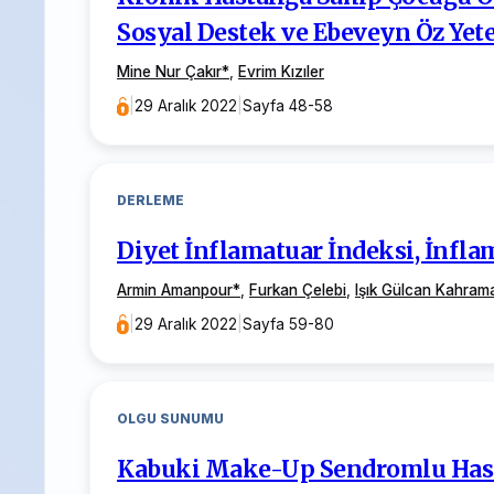
Sosyal Destek ve Ebeveyn Öz Yete
Mine Nur Çakır
*
,
Evrim Kızıler
|
29 Aralık 2022
|
Sayfa 48-58
DERLEME
Diyet İnflamatuar İndeksi, İnfl
Armin Amanpour
*
,
Furkan Çelebi
,
Işık Gülcan Kahram
|
29 Aralık 2022
|
Sayfa 59-80
OLGU SUNUMU
Kabuki Make-Up Sendromlu Hast