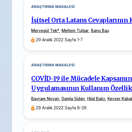
ARAŞTIRMA MAKALESI
İşitsel Orta Latans Cevaplarının
Mervegül Tek
*
,
Meltem Tulğar
,
Banu Baş
|
29 Aralık 2022
|
Sayfa 1-7
ARAŞTIRMA MAKALESI
COVİD-19 ile Mücadele Kapsamında
Uygulamasının Kullanım Özellik
Bayram Noyan
,
Damla Sidan
,
Hilal Balcı
,
Kevser Kaba
|
29 Aralık 2022
|
Sayfa 8-26