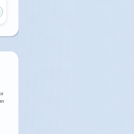
or
arı