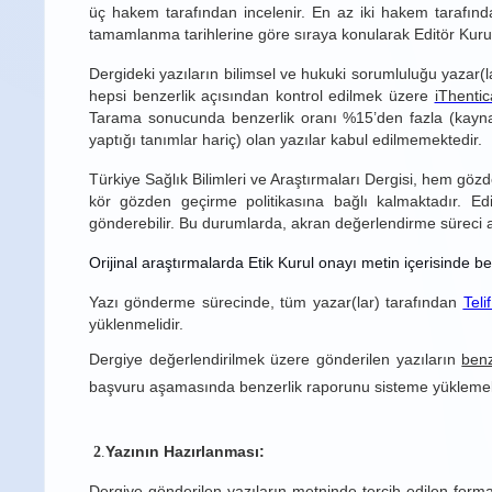
üç hakem tarafından incelenir. En az iki hakem tarafından
tamamlanma tarihlerine göre sıraya konularak Editör Kur
Dergideki yazıların bilimsel ve hukuki sorumluluğu yazar(lar
hepsi benzerlik açısından kontrol edilmek üzere
iThenti
Tarama sonucunda benzerlik oranı %15’den fazla (kaynakça,
yaptığı tanımlar hariç) olan yazılar kabul edilmemektedir.
Türkiye Sağlık Bilimleri ve Araştırmaları Dergisi, hem gözde
kör gözden geçirme politikasına bağlı kalmaktadır. Ed
gönderebilir. Bu durumlarda, akran değerlendirme süreci alt
Orijinal araştırmalarda Etik Kurul onayı metin içerisinde b
Yazı gönderme sürecinde, tüm yazar(lar) tarafından
Tel
yüklenmelidir.
Dergiye değerlendirilmek üzere gönderilen yazıların
benz
başvuru aşamasında benzerlik raporunu sisteme yüklemeli
Yazının Hazırlanması:
2
.
Dergiye gönderilen yazıların metninde tercih edilen forma