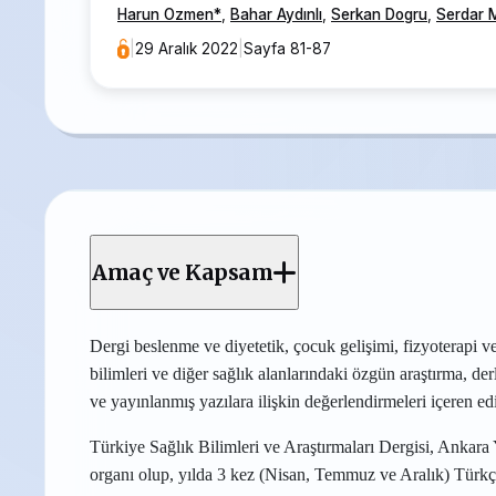
Harun Ozmen
*
,
Bahar Aydınlı
,
Serkan Dogru
,
Serdar 
|
29 Aralık 2022
|
Sayfa 81-87
Amaç ve Kapsam
Dergi beslenme ve diyetetik, çocuk gelişimi, fizyoterapi ve
bilimleri ve diğer
sağlık alanlarındaki özgün araştırma, d
ve yayınlanmış yazılara ilişkin değerlendirmeleri içeren ed
Türkiye Sağlık Bilimleri ve Araştırmaları Dergisi, Ankara 
organı olup, yılda 3 kez (Nisan, Temmuz ve Aralık) Türkç