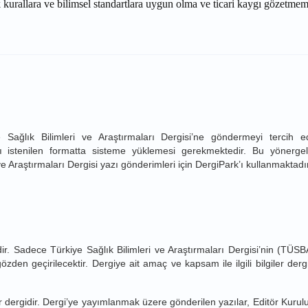
ik kurallara ve bilimsel standartlara uygun olma ve ticari kaygı gözetme
ye Sağlık Bilimleri ve Araştırmaları Dergisi’ne göndermeyi tercih 
ı istenilen formatta sisteme yüklemesi gerekmektedir. Bu yönerge
ve Araştırmaları Dergisi yazı gönderimleri için DergiPark’ı kullanmaktadır
r. Sadece Türkiye Sağlık Bilimleri ve Araştırmaları Dergisi’nin (TÜS
den geçirilecektir. Dergiye ait amaç ve kapsam ile ilgili bilgiler derg
ir dergidir. Dergi’ye yayımlanmak üzere gönderilen yazılar, Editör Kurul