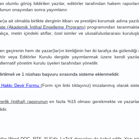
 olumlu görüş bildirilen yazılar, editörler tarafından hakem raporlar
ulunun onayından sonra yayımlanır.
)a ait olmakla birlikte derginin itibarı ve prestijini korumak adına yazıl
cate (Akademik İntihal Engelleme Programı)
programından taranmaktad
 metin içindeki atıflar, özel isimler ve ulusal/uluslararası kuruluşl
n geçirenin hem de yazar(lar)ın kimliğinin her iki tarafça da gizlendiği ç
itör veya Editörler Kurulu dergide yayımlanmak üzere kendi yazıla
ernatif yönetim kurulu üyeleri tarafından yönetilir.
elirtilmeli ve 1 nüshası başvuru sırasında sisteme eklenmelidir.
if Hakkı Devir Formu
(Form için linki tıklayınız) imzalanmış olarak sis
erlik (intihal) raporunun
en fazla %15 olması gerekmekte ve yazarlar
dir.
tlar Word DOC, RTF, XLS'dir. LaTeX dosyaları da kabul edilir. Yazı iç