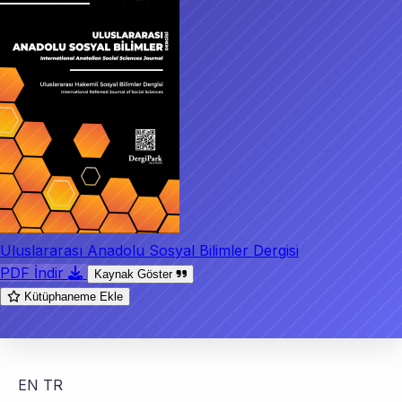
Uluslararası Anadolu Sosyal Bilimler Dergisi
PDF İndir
Kaynak Göster
Kütüphaneme Ekle
EN
TR