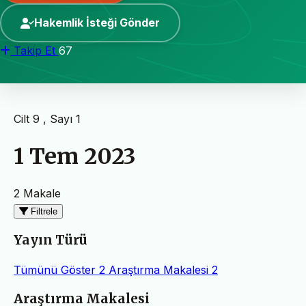
Hakemlik İsteği Gönder
Takip Et
67
Cilt 9 , Sayı 1
1 Tem 2023
2 Makale
Filtrele
Yayın Türü
Tümünü Göster
2
Araştırma Makalesi
2
Makaleler
Araştırma Makalesi