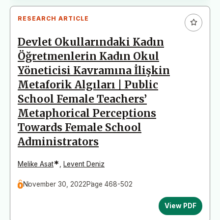
RESEARCH ARTICLE
Devlet Okullarındaki Kadın
Öğretmenlerin Kadın Okul
Yöneticisi Kavramına İlişkin
Metaforik Algıları | Public
School Female Teachers’
Metaphorical Perceptions
Towards Female School
Administrators
*
Melike Asat
,
Levent Deniz
November 30, 2022
Page 468-502
View PDF