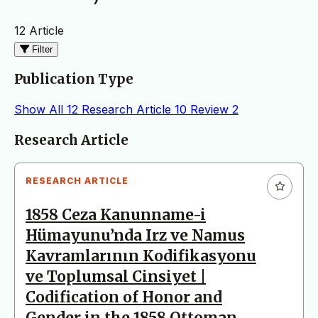
12 Article
Filter
Publication Type
Show All
12
Research Article
10
Review
2
Articles
Research Article
RESEARCH ARTICLE
1858 Ceza Kanunname-i
Hümayunu’nda Irz ve Namus
Kavramlarının Kodifikasyonu
ve Toplumsal Cinsiyet |
Codification of Honor and
Gender in the 1858 Ottoman