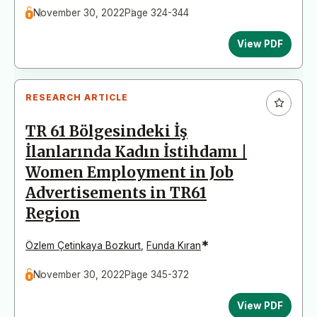
November 30, 2022
Page 324-344
View PDF
RESEARCH ARTICLE
TR 61 Bölgesindeki İş
İlanlarında Kadın İstihdamı |
Women Employment in Job
Advertisements in TR61
Region
*
Özlem Çetinkaya Bozkurt
,
Funda Kıran
November 30, 2022
Page 345-372
View PDF