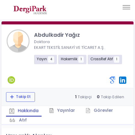
Abdulkadir Yağız
Doktora
EKART TEKSTİL SANAYİ VE TİCARET A.Ş.
Yayın
Hakemlik
CrossRef Atıf
4
1
1
1
0
Takipçi
Takip Edilen
Takip Et
Yayınlar
Görevler
Hakkında
Atıf