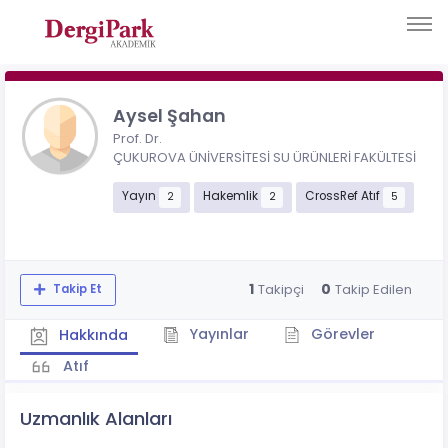
Aysel Şahan
Prof. Dr.
ÇUKUROVA ÜNİVERSİTESİ SU ÜRÜNLERİ FAKÜLTESİ
Yayın
Hakemlik
CrossRef Atıf
2
2
5
1
0
Takipçi
Takip Edilen
Takip Et
Yayınlar
Görevler
Hakkında
Atıf
Uzmanlık Alanları