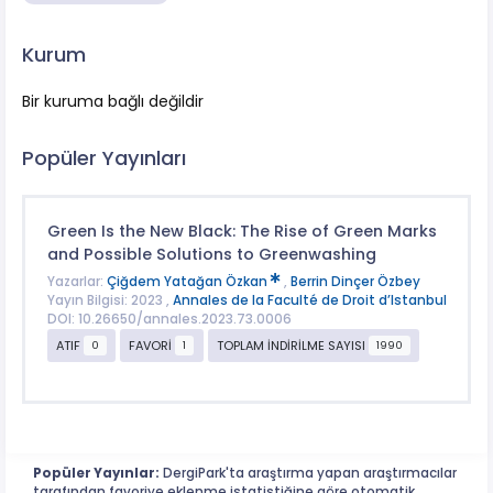
Kurum
Bir kuruma bağlı değildir
Popüler Yayınları
Green Is the New Black: The Rise of Green Marks
and Possible Solutions to Greenwashing
Yazarlar:
Çiğdem Yatağan Özkan
,
Berrin Dinçer Özbey
Yayın Bilgisi: 2023 ,
Annales de la Faculté de Droit d’Istanbul
DOI: 10.26650/annales.2023.73.0006
ATIF
FAVORİ
TOPLAM İNDİRİLME SAYISI
0
1
1990
Popüler Yayınlar:
DergiPark'ta araştırma yapan araştırmacılar
tarafından favoriye eklenme istatistiğine göre otomatik