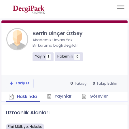
Berrin Dinçer Özbey
Akademik Ünvanı Yok
Bir kuruma bağlı değildir
Yayın
Hakemlik
1
0
0
0
Takipçi
Takip Edilen
Takip Et
Yayınlar
Görevler
Hakkında
Uzmanlık Alanları
Fikri Mülkiyet Hukuku